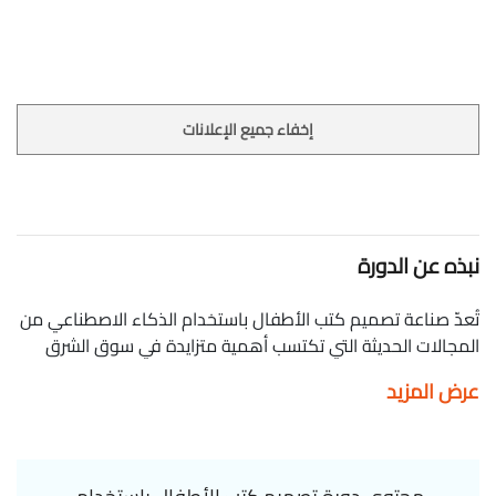
إخفاء جميع الإعلانات
نبذه عن الدورة
تُعدّ صناعة تصميم كتب الأطفال باستخدام الذكاء الاصطناعي من
المجالات الحديثة التي تكتسب أهمية متزايدة في سوق الشرق
الأوسط، خاصة مع التطورات التقنية المتسارعة. تقدم منصة
عرض المزيد
معارف هذا التدريب الإلكتروني (Online Course) المتميز الذي
يهدف إلى تزويد المشاركين بالمهارات اللازمة لإنشاء وتصميم
كتب أطفال مبتكرة باستخدام أحدث تقنيات الذكاء الاصطناعي.
من خلال هذا المقرر، ستتمكن من تطوير مهاراتك المهنية