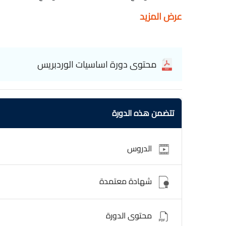
عرض المزيد
الاوليه 24- اضافة All in one WP security
محتوى دورة اساسيات الوردبريس
تتضمن هذه الدورة
الدروس
شهادة معتمدة
محتوى الدورة