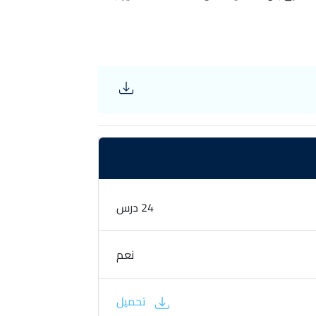
09- الفرق بين categories و tags 10- معالجة وتنسيق المقالات 11- التعامل مع الروابط 12- كيفية
اضافة صور 13- إنشاء معرض صور داخل المقال 14 - تحديد صورة رئيسية للمقال 15- اضافة صورة من
خلال رابط 16- إضافة فيديو داخل المقال 17 - إضافة صفحة جديدة 18- العلاقات بين الصفحات 19-
تثبيت القوالب 20- انشاء قائمة للقالب 21 - اعدادات القالب 22 - التعامل مع Widgets 23- عمل التحديثات
24 درس
نعم
تحميل