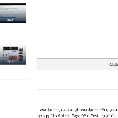
لانات
01- مقدمة حول wordpress 02- تحميل wordpress 03- تنصيب wordpress 04- لوحة تحكم wordpress
05- التعامل مع Dashboard 06- التعامل مع Toolbar 07- الفرق بين Post و Page 08- اضافة منشور جديد