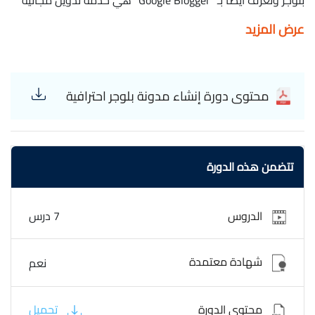
بلوجر وتُعرف أيضًا بـ "Google Blogger" هي خدمة تدوين مجانية
مقدّمة من جوجل. حيث تمّ تطويرها من قبل شركة Pyra Labes ثمّ
عرض المزيد
قامت شركة جوجل بشراء هذه الخدمة سنة 2003. وعادة ما تُنشر
المدوّنات تحت العنوان الفرعي "blogspot.com". حقائق سريعة
حول جوجل بلوجر تعتبر مدونة بلوجر نظام إدارة محتوى عبر الإنترنت
(Content Management System) أو CMS وهي برمجية تسهّل
محتوى دورة إنشاء مدونة بلوجر احترافية
إنشاء مواقع النقاش وتبادل الآراء غير الرسمية عبر شبكة الانترنت.
كي تستطيع استخدام مدونة بلوجر، يجب على المستخدمين إنشاء
حساب على جوجل (google account) وأن يمتلكوا بريدًا إلكترونيًا
على Gmail. يمكن للمدونين على مدونة بلوجر تخصيص حسابهم
تتضمن هذه الدورة
في المدونة ويظهر عنوان المدونة عادة على الشكل:
example.blogspot.com على الرغم من أن شعبية مدونة بلوجر قد
تراجعت خلال السنوات الأخيرة في الولايات المتحدة الأمريكية،
الدروس
7 درس
لكنها مع ذلك لا تزال تمتلك قاعدة كبيرة من المستخدمين حول
العالم، والخدمة متوفرة بأكثر من 60 لغة مختلفة.
شهادة معتمدة
نعم
محتوى الدورة
تحميل