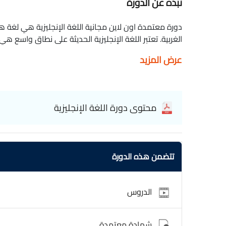
نبذه عن الدورة
دورة معتمدة اون لاين مجانية اللغة الإنجليزية هي لغة ه
الغربية. تعتبر اللغة الإنجليزية الحديثة على نطاق واسع ه
في مجموعة متنوعة من المجالات ، بما في ذلك ترميز الكمبي
عرض المزيد
قناة مدرستنا English language
محتوى دورة اللغة الإنجليزية
تتضمن هذه الدورة
الدروس
شهادة معتمدة