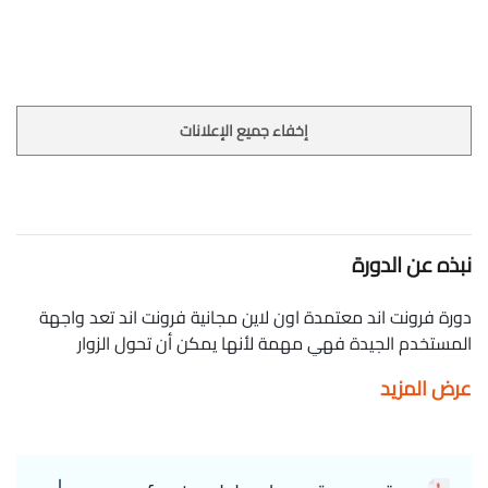
إخفاء جميع الإعلانات
نبذه عن الدورة
دورة فرونت اند معتمدة اون لاين مجانية فرونت اند تعد واجهة
المستخدم الجيدة فهي مهمة لأنها يمكن أن تحول الزوار
المحتملين إلى مشترين لأنها تسهل التفاعلات بين المستخدم
عرض المزيد
وموقع الويب أو تطبيق الويب الخاص بك. كورس فرونت اند يركز
على تطوير واجهات المستخدم، تغطي HTML, CSS, JavaScript
وأطر العمل الحديثة لإنشاء مواقع جذابة وفعّالة.انضم الينا الان