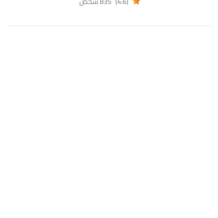
(4.6)
835 شخص