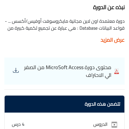
نبذه عن الدورة
دورة معتمدة اون لاين مجانية مايكروسوفت أوفيس/أكسس ... -
قواعد البيانات Database : هي عبارة عن تجميع لكمية كبيرة من
المعلومات أو البيانات وعرضها بطريقة أو أكثر من طريقة لتسهل
عرض المزيد
الاستفادة منها . Tarek Zidan MicroSoft Access
محتوى دورة MicroSoft Access من الصفر
الي الاحتراف
تتضمن هذه الدورة
الدروس
4 درس