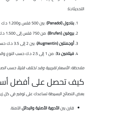
التحديثات):
بنادول (Panadol)
: بين 500 فلس و1.200 د.ك حسب النوع (إكسترا/أدفانس)
بروفين (Brufen)
: من 750 فلس إلى 1.500 د.ك
أوجمنتين (Augmentin)
: بين 2 إلى 3.5 د.ك حسب التركيز والحجم
فيتامين د3
: من 1 إلى 2.5 د.ك حسب النوع والماركة
ملاحظة: الأسعار تقريبية وقد تختلف قليلاً حسب الص
كيف تحصل على أفضل أسعا
بعض النصائح البسيطة تساعدك على توفير في كل زيار
قارن بين
الأدوية الأصلية والبدائل
الآمنة.