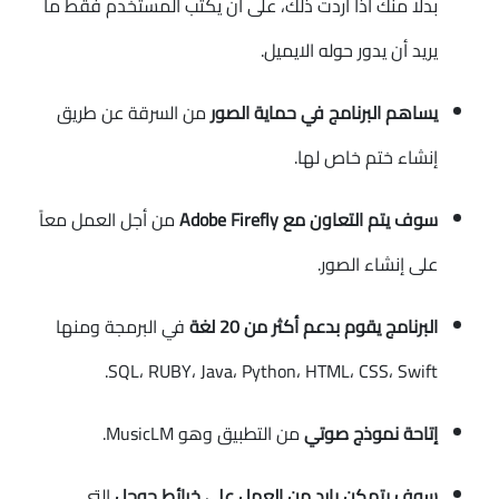
بدلا منك اذا اردت ذلك، على أن يكتب المستخدم فقط ما
يريد أن يدور حوله الايميل.
يساهم البرنامج في حماية الصور
من السرقة عن طريق
إنشاء ختم خاص لها.
سوف يتم التعاون مع Adobe Firefly
من أجل العمل معاً
على إنشاء الصور.
البرنامج يقوم بدعم أكثر من 20 لغة
في البرمجة ومنها
SQL، RUBY، Java، Python، HTML، CSS، Swift.
إتاحة نموذج صوتي
من التطبيق وهو MusicLM.
سوف يتمكن بارد من العمل على خرائط جوجل
التي