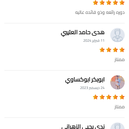
دوره رائعه وذو فائده عاليه
هدى حامد العتيبي
11 فبراير 2024
ممتاز
ابوبكر ابوكساوي
24 ديسمبر 2023
ممتاز
ندى يحيى الزهراني