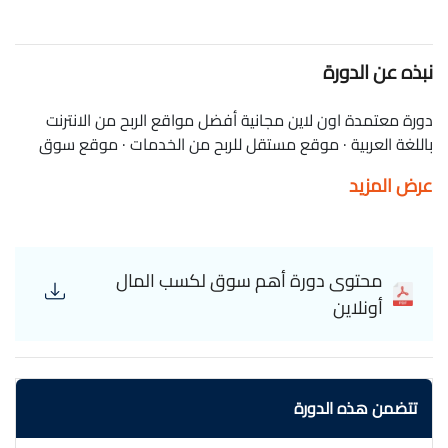
نبذه عن الدورة
دورة معتمدة اون لاين مجانية أفضل مواقع الربح من الانترنت
باللغة العربية · موقع مستقل للربح من الخدمات · موقع سوق
دوت كوم أو امازون مصر للربح عن طريق التسويق بالعمولة
عرض المزيد
Online Business Mind Profit from the Internet | The most
important areas
محتوى دورة أهم سوق لكسب المال
أونلاين
تتضمن هذه الدورة