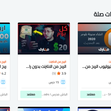
ات صلة
نت
الربح من الانترنت
الربح م
الربح من اليوتيوب الربح من بلوجر
الربح من الانترنت بدون راس مال للمبتدئين
4.2
(9)
3.9
15 درس
Shawky Ahmed - بلوتو
معتمد
الباش مدرس Bash Modrs I
معتمد