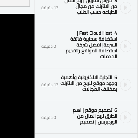
3. ميرش امازون | ربح المال
من الانترنت من مجال
13 دقيقة
الطباعه حسب الطلب
4. Fast Cloud Host |
استضافة سحابية فائقة
السرعة| افضل شركة
0 دقيقة
استضافة المواقع وتقديم
الخدمات
5. التجارة الالكترونية وأهمية
وجود موقع للربح من الانترنت
13 دقيقة
بمختلف المجالات
6. تصميم موقع | اهم
الطرق لربح المال من
0 دقيقة
الوردبريس | تصميم