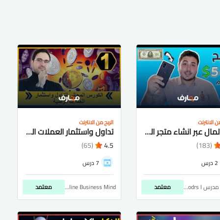
ن الانترنت
الربح من الانترنت
ربح المال عبر انشاء متجر الكتروني
تداول واستثمار العملات الرقمية
(65)
4.5
(183)
2 درس
7 درس
الباش مدرس Bash Modrs I
معتمد
Online Business Mind
معتمد