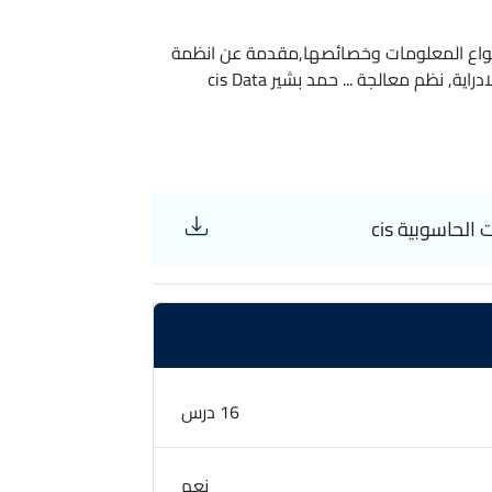
,انواع المعلومات وخصائصها,مقدمة عن انظمة
المعلومات,نظم المعلومات الحاسوبية,نظم المعلومات الادراية, نظم معالجة ... حمد بشير cis Data
لحاسوبية cis
16 درس
نعم