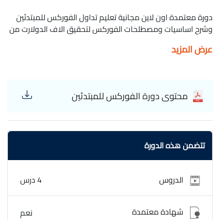
دورة معتمدة اون لاين مجانية تعليم تداول الفوركس للمبتدئين
وشرح اساسيات ومصطلحات الفوركس لتحقيق الاف الدولارت من
التداول الفوركس للمبتدئين هو قسم مخصص لكل تاجر يخطو
عرض المزيد
أولى خطواته نحو إحتراف تجارة العملات. ما هو أول أمر يجب
تعلّمه وكيف تعرف بأنك جاهز للمتاجرة؟ Mostafa Hesham
مصطفى هشام Trading - trading
محتوى دورة الفوركس للمبتدئين
تتضمن هذه الدورة
الدروس
4 درس
شهادة معتمدة
نعم