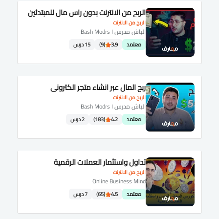
الربح من الانترنت بدون راس مال للمبتدئين
الربح من الانترنت
الباش مدرس Bash Modrs I
معتمد
3.9
(9)
15 درس
ربح المال عبر انشاء متجر الكتروني
الربح من الانترنت
الباش مدرس Bash Modrs I
معتمد
4.2
(183)
2 درس
تداول واستثمار العملات الرقمية
الربح من الانترنت
Online Business Mind
معتمد
4.5
(65)
7 درس