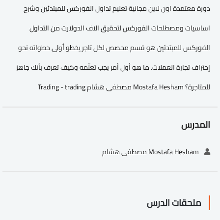
دورة معتمدة اون لاين مجانية تعليم تداول الفوركس للمبتدئين وشرح
اساسيات ومصطلحات الفوركس لتحقيق الاف الدولارت من التداول
الفوركس للمبتدئين هو قسم مخصص لكل تاجر يخطو أولى خطواته نحو
إحتراف تجارة العملات. ما هو أول أمر يجب تعلّمه وكيف تعرف بأنك جاهز
للمتاجرة؟ Mostafa Hesham مصطفى هشام Trading - trading
المدرس
Mostafa Hesham مصطفى هشام
ملحقات الدرس