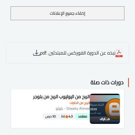
إخفاء جميع الإعلانات
نبذه عن الدورة الفوركس للمبتدئين .pdf
دورات ذات صلة
الربح من اليوتيوب الربح من بلوجر
الربح من الانترنت
Shawky Ahmed - بلوتو
معتمد
4.3
(4)
30 درس