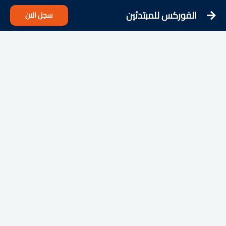
الفوركس للمبتدئين
سجل الان