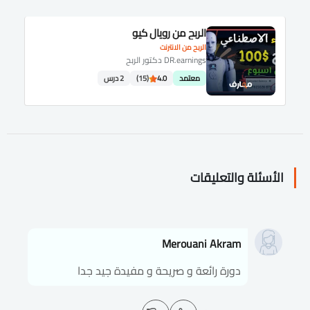
الربح من رويال كيو
الربح من الانترنت
DR.earnings دكتور الربح
معتمد
4.0
(15)
2 درس
الأسئلة والتعليقات
Merouani Akram
دورة رائعة و صريحة و مفيدة جيد جدا