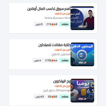
أهم سوق لكسب المال أونلاين
الربح من الانترنت
Online Business Mind
معتمد
4.9
(11)
9 درس
كتابة مقالات للمبتدئين
الربح من الانترنت
المحتوى الذهبي
معتمد
4.4
(170)
4 درس
ربح البيتكوين
الربح من الانترنت
DR.earnings دكتور الربح
معتمد
0.0
(0)
63 درس