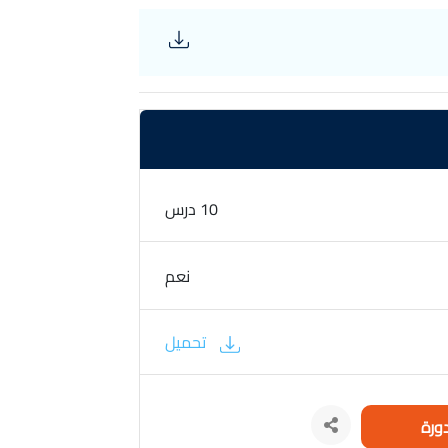
10 درس
نعم
تحميل
ورة