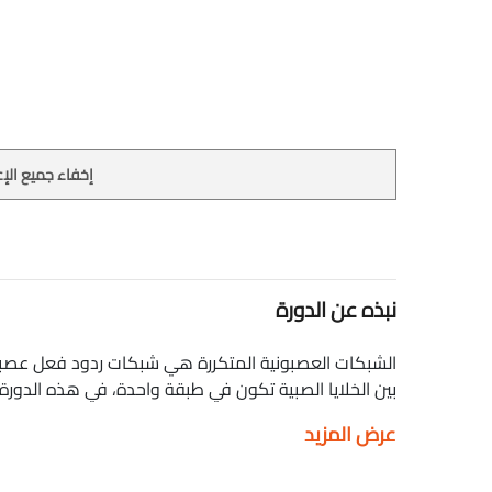
إخفاء جميع الإع
نبذه عن الدورة
الشبكات العصبونية المتكررة هي شبكات ردود فعل عصبي
بين الخلايا الصبية تكون في طبقة واحدة، في هذه الدور
بالتفصيل. Hesham Asem 27 NLP-07 Recurrent Neural Networks
عرض المزيد