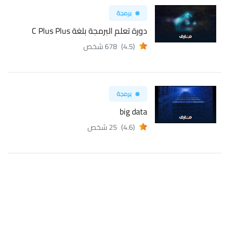
برمجة
دورة تعلم البرمجة بلغة C Plus Plus
(4.5)
678 شخص
برمجة
big data
(4.6)
25 شخص