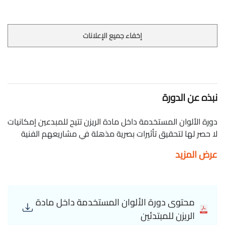
إخفاء جميع الإعلانات
نبذه عن الدورة
دورة الألوان المستخدمة داخل مادة الريزن تتيح للمبدعين إمكانيات
لا حصر لها لتحقيق تأثيرات بصرية مذهلة في مشاريعهم الفنية
والحرفية. يشتمل كورس الألوان المستخدمة داخل مادة الريزن
عرض المزيد
على أصباغ سائلة، مساحيق ملونة، أصباغ كحولية، ألوان ميتاليك
وأصباغ الميكا. تُضاف الأصباغ السائلة بشكل مباشر إلى الريزن، مما
يسمح بتدرجات لونية متنوعة وسهلة الدمج. أما المساحيق الملونة
فتُستخدم لتحقيق ألوان قوية وبراقة، في حين تُستخدم الأصباغ
محتوى دورة الألوان المستخدمة داخل مادة
الكحولية لإحداث تأثيرات شفافة ومتموجة. الألوان الميتاليك
الريزن للمبتدئين
تضفي لمعانًا وبريقًا خاصًا للمشاريع، بينما تمنح أصباغ الميكا