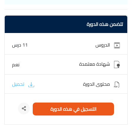
تأثيرات لامعة ومتلألئة بفضل قدرتها على عكس الضوء. يتم مزج
هذه الألوان مع الريزن بنسب دقيقة لضمان تجانس اللون
والحصول على التأثير المطلوب. يمكن تحقيق تأثيرات متنوعة مثل
تتضمن هذه الدورة
التدرج اللوني، تأثير الرخام، والتموجات بفضل تنوع الألوان والطرق
المختلفة لإضافتها. تتضمن عملية تلوين الريزن أيضًا تقنيات مثل
إزالة الفقاعات باستخدام جهاز حراري لضمان سطح ناعم وخالٍ من
الدروس
11 درس
العيوب. تُعد هذه الألوان مثالية لصنع الحلي، اللوحات الفنية،
الأدوات المنزلية، والمزيد، مما يفتح أفقًا واسعًا للإبداع في
استخدام الريزن,الدورة مجانية وبشهادة معتمدة. Colors used in
شهادة معتمدة
نعم
resin
محتوى الدورة
تحميل
التسجيل في هذه الدورة