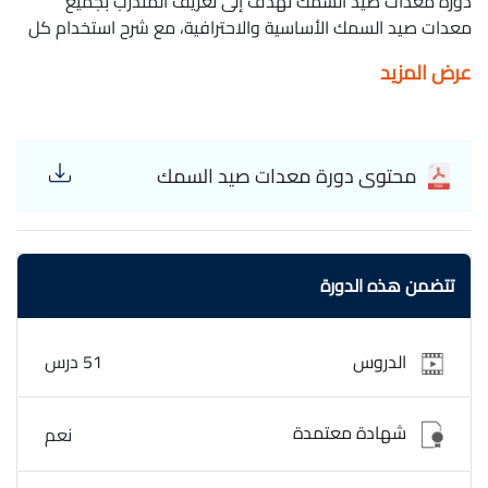
دورة معدات صيد السمك تهدف إلى تعريف المتدرب بجميع
معدات صيد السمك الأساسية والاحترافية، مع شرح استخدام كل
معدّة بالشكل الصحيح لضمان أفضل نتائج أثناء الصيد. تتناول
عرض المزيد
كورس معدات صيد السمك أنواع السنارات، خيوط الصيد، البكرات،
الطعوم الطبيعية والصناعية، الشباك، وأدوات الصيد المساعدة،
مع توضيح الفروق بينها وكيفية اختيار المعدّة المناسبة حسب نوع
السمك وبيئة الصيد سواء في البحر أو الأنهار أو البحيرات. كما تشرح
محتوى دورة معدات صيد السمك
الدورة طريقة تجهيز عدة الصيد، وربط العقد الأساسية، وضبط
المعدات لتحقيق أداء أفضل. تشمل الدورة أيضًا أساسيات صيانة
معدات الصيد للحفاظ عليها وإطالة عمرها، بالإضافة إلى إرشادات
السلامة أثناء الصيد وكيفية التعامل مع السمك بعد اصطياده.
تتضمن هذه الدورة
هذه الدورة مناسبة للمبتدئين الراغبين في تعلم صيد السمك من
البداية، وكذلك للهواة الذين يسعون إلى تطوير مهاراتهم وزيادة
فرص الصيد الناجح والاستمتاع بهذه الهواية بشكل احترافي
الدروس
51 درس
ومنظم,الدورة مجانية وبشهادة معتمدة. تريستان الصياد Trestan
the fisherman Fishing equipment
شهادة معتمدة
نعم