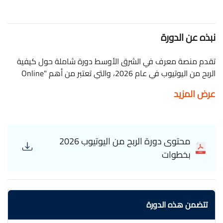
نبذه عن الدورة
تقدم منصة معرف في الشرق الأوسط دورة شاملة حول كيفية
الربح من اليوتيوب في عام 2026، والتي تعتبر من أهم "Online
Courses" التي تركز على تطوير المهارات المهنية في مجال دورات
عرض المزيد
برمجة وإنشاء المحتوى الرقمي. تعد هذه الدورة فرصة مثالية
لمن يرغب في اكتساب "Professional Skills" جديدة لتعزيز قدراته
في عالم المحتوى الرقمي وتحقيق "Career Growth" من خلال
استراتيجيات مبتكرة ومتقدمة. خلال هذه الدورة، ستتعلم: -
محتوى دورة الربح من اليوتيوب 2026
استراتيجيات الربح من YouTube وتحقيق الدخل المستدام عبر
بخطوات
المنصة. - تحسين المحتوى لزيادة المشاهدات والتفاعل. - أدوات
وتقنيات الترويج الفعالة للمحتوى على منصة YouTube. - أساسيات
تحسين محركات البحث (SEO) للفيديوهات لزيادة الوصول. - إدارة
وتحليل البيانات لتطوير قنواتك بشكل مستمر. - كيفية بناء جمهور
تتضمن هذه الدورة
وفي وتحقيق النجاح في بيئة تنافسية في الشرق الأوسط. هذه
الدورة مناسبة للمبتدئين الراغبين في دخول عالم المحتوى