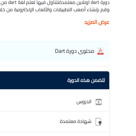
دورة art
dart
عرض المزيد
محتوى دورة Dart
تتضمن هذه الدورة
الدروس
شهادة معتمدة