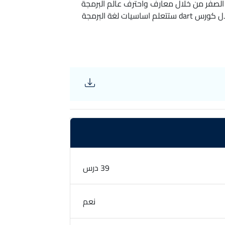
d اونلاين معتمدةنتناول فيها تعلم لغة dart من الصفر من خلال معارف واحترف عالم البرمجة
وقم بإنشاء أصعب التطبيقات والألعاب الإلكترونية من خلال كورس dart ستتعلم اساسيات لغة البرمجة
39 درس
نعم