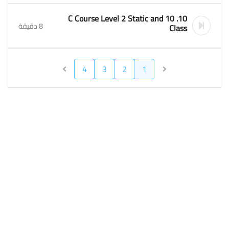
10. 10 C Course Level 2 Static and
8 دقيقة
Class
4
3
2
1