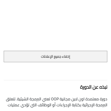
إخفاء جميع الإعلانات
نبذه عن الدورة
دورة معتمدة اون لاين مجانية OOP تعني البرمجة الشيئية. تتعلق
البرمجة الإجرائية بكتابة الإجراءات أو الوظائف التي تؤدي عمليات
على البيانات ، بينما تدور البرمجة الموجهة للكائنات حول إنشاء