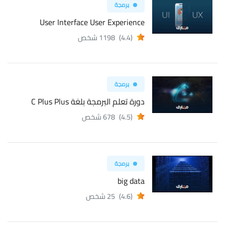
برمجة
User Interface User Experience
(4.4)
1198 شخص
برمجة
دورة تعلم البرمجة بلغة C Plus Plus
(4.5)
678 شخص
برمجة
big data
(4.6)
25 شخص