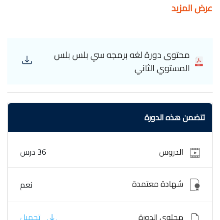
عرض المزيد
كائنات تحتوي على بيانات ووظائف. محمد شوشان C++
Programming Object Oriented Programming
محتوى دورة لغه برمجه سي بلس بلس
المستوي الثاني
تتضمن هذه الدورة
الدروس
36 درس
شهادة معتمدة
نعم
محتوى الدورة
تحميل