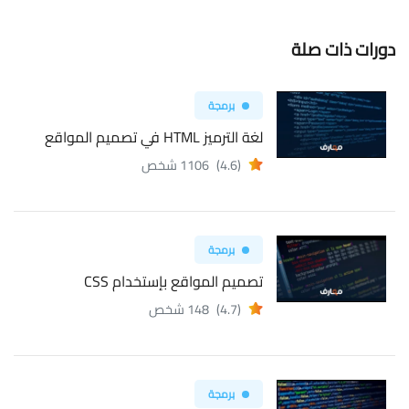
دورات ذات صلة
برمجة
لغة الترميز HTML في تصميم المواقع
(4.6)
1106 شخص
برمجة
تصميم المواقع بإستخدام CSS
(4.7)
148 شخص
برمجة