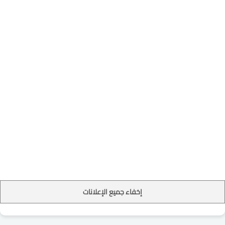
تسجيل الدخول
الرئيسية
دورات تدريبية
دورات تدريبية معتمدة في
تصميم مواقع
إخفاء جميع الإعلانات