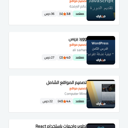
تصميم مواقع
عالم البرمجة
معتمد
3.8
(4)
36 درس
وورد بريس
تصميم مواقع
ali sarhan
معتمد
4.0
(2)
27 درس
تصميم المواقع الشامل
تصميم مواقع
Computer Mind
معتمد
4.4
(40)
22 درس
تطوير واجهات بإستخدام React