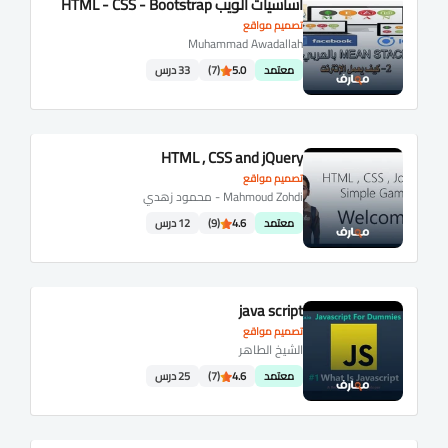
أساسيات الويب HTML - CSS - Bootstrap
تصميم مواقع
Muhammad Awadallah
معتمد
5.0
(7)
33 درس
HTML , CSS and jQuery
تصميم مواقع
Mahmoud Zohdi - محمود زهدي
معتمد
4.6
(9)
12 درس
java script
تصميم مواقع
الشيخ الطاهر
معتمد
4.6
(7)
25 درس