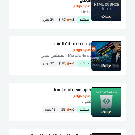
تصميم مواقع
inoledge
معتمد
4.5
(140)
24 درس
برمجه صفحات الويب
تصميم مواقع
Mostafa Helaly || مصطفى هلالى
معتمد
4.6
(134)
17 درس
front end developer
تصميم مواقع
تكنو U
معتمد
4.6
(38)
18 درس