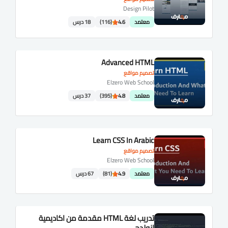
Design Pilot
معتمد
4.6
(116)
18 درس
Advanced HTML
تصميم مواقع
Elzero Web School
معتمد
4.8
(395)
37 درس
Learn CSS In Arabic
تصميم مواقع
Elzero Web School
معتمد
4.9
(81)
67 درس
تدريب لغة HTML مقدمة من اكاديمية
انولدج