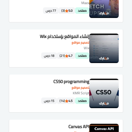
Maex
معتمد
5.0
(3)
77 درس
إنشاء المواقع بإستخدام Wix
تصميم مواقع
Wix
معتمد
4.7
(21)
18 درس
CS50 programming
تصميم مواقع
KMR Script
معتمد
4.5
(14)
15 درس
Canvas API