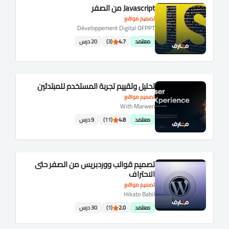
Javascript من الصفر
تصميم مواقع
Développement Digital OFPPT
معتمد
4.7
(3)
20 درس
تحليل وتقييم تجربة المستخدم للمبتدئين
تصميم مواقع
With Marwen
معتمد
4.8
(11)
9 درس
تصميم قوالب ووردبريس من الصفر حتى
الاحتراف
تصميم مواقع
Hikato Babil
معتمد
2.0
(1)
30 درس