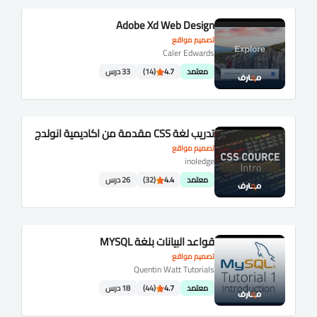
Adobe Xd Web Design
تصميم مواقع
Caler Edwards
معتمد
4.7
(14)
33 درس
تدريب لغة CSS مقدمة من اكاديمية انولدج
تصميم مواقع
inoledge
معتمد
4.4
(32)
26 درس
قواعد البيانات بلغة MYSQL
تصميم مواقع
Quentin Watt Tutorials
معتمد
4.7
(44)
18 درس