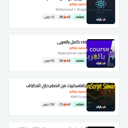
تصميم مواقع
Mohammed Y. Alnajdi
معتمد
4.5
(8)
12 درس
css كامل بالعربي
تصميم مواقع
Abdelrahman Gamal
معتمد
4.9
(9)
52 درس
جافاسكربت من الصفر حتى الاحتراف
تصميم مواقع
KMR Script
معتمد
4.0
(1)
120 درس