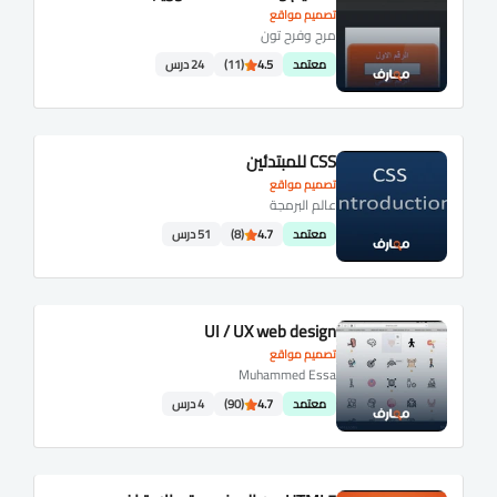
تصميم مواقع
مرح وفرح تون
معتمد
4.5
(11)
24 درس
CSS للمبتدئين
تصميم مواقع
عالم البرمجة
معتمد
4.7
(8)
51 درس
UI / UX web design
تصميم مواقع
Muhammed Essa
معتمد
4.7
(90)
4 درس