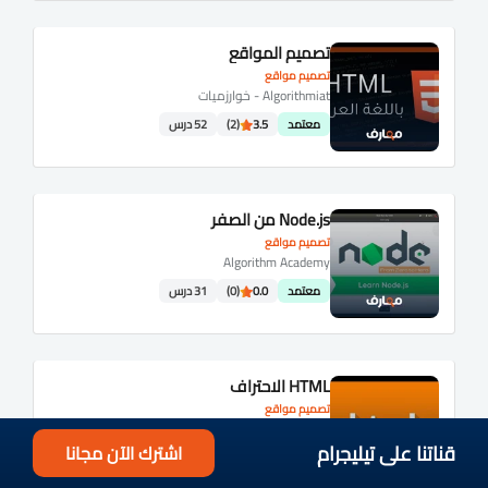
تصميم المواقع
تصميم مواقع
Algorithmiat - خوارزميات
معتمد
3.5
(2)
52 درس
Node.js من الصفر
تصميم مواقع
Algorithm Academy
معتمد
0.0
(0)
31 درس
HTML الاحتراف
تصميم مواقع
Code Portal
قناتنا على تيليجرام
اشترك الآن مجانا
معتمد
4.8
(10)
27 درس