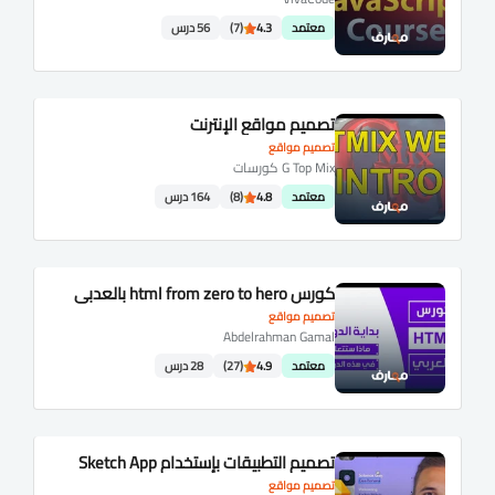
معتمد
4.3
(7)
56 درس
تصميم مواقع الإنترنت
تصميم مواقع
G Top Mix كورسات
معتمد
4.8
(8)
164 درس
كورس html from zero to hero بالعدبي
تصميم مواقع
Abdelrahman Gamal
معتمد
4.9
(27)
28 درس
تصميم التطبيقات بإستخدام Sketch App
تصميم مواقع