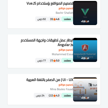
تصميم المواقع بإستخدام Vue.JS
تصميم مواقع
Bashir Shallah
معتمد
4.6
(9)
92 درس
ايطار عمل تطبيقات واجهة المستخدم
Angular Js
تصميم مواقع
Muhammed Essa
معتمد
5.0
(7)
77 درس
Ui - UX | من الصفر باللغة العربية
تصميم مواقع
Mina Boules Fouad
معتمد
4.3
(22)
24 درس