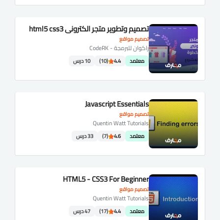
تصميم وتطوير متجر الكتروني html5 css3
تصميم مواقع
راكوان للبرمجة - CodeRK
معتمد
4.4
(10)
10 درس
Javascript Essentials
تصميم مواقع
Quentin Watt Tutorials
معتمد
4.6
(7)
33 درس
HTML5 - CSS3 For Beginner
تصميم مواقع
Quentin Watt Tutorials
معتمد
4.4
(17)
47 درس