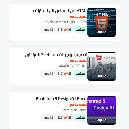
HTML من الاساس الي الاحتراف
تصميم مواقع
Développement Digital OFPPT
معتمد
4.6
(18)
12 درس
تصميم الواجهات ب Sketch للمبتدئين
تصميم مواقع
ARABIC SKETCHUP
معتمد
4.5
(12)
11 درس
Bootstrap 5 Design 01 Bondi
تصميم مواقع
Elzero Web School
معتمد
4.5
(26)
12 درس