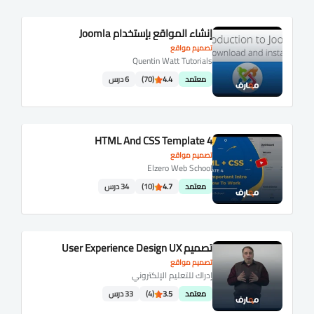
إنشاء المواقع بإستخدام Joomla
تصميم مواقع
Quentin Watt Tutorials
معتمد
4.4
(70)
6 درس
HTML And CSS Template 4
تصميم مواقع
Elzero Web School
معتمد
4.7
(10)
34 درس
تصميم User Experience Design UX
تصميم مواقع
إدراك للتعليم الإلكتروني
معتمد
3.5
(4)
33 درس