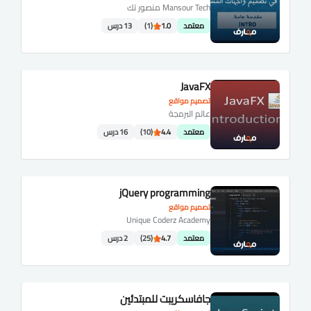
Mansour Tech منصور تك
معتمد
1.0
(1)
13 درس
JavaFX
تصميم مواقع
عالم البرمجة
معتمد
4.4
(10)
16 درس
jQuery programming
تصميم مواقع
Unique Coderz Academy
معتمد
4.7
(25)
2 درس
جافاسكريبت للمبتدئين