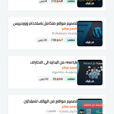
معتمد
4.8
(12)
8 درس
تصميم موقع متكامل باستخدام ووردبريس
تصميم مواقع
M.Abdalaziz elsaidy
معتمد
4.7
(18)
20 درس
react.js من البدايه الي الاحتراف
تصميم مواقع
Algorithm Academy
معتمد
0.0
(0)
52 درس
تصميم مواقع من الهاتف للمبتدئين
تصميم مواقع
راكوان للبرمجة - CodeRK