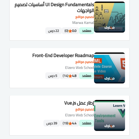
UI Design Fundamentals أساسيات تصميم
الواجهات
تصميم مواقع
Marwa Kamal
معتمد
0.0
(0)
22 درس
Front-End Developer Roadmap
تصميم مواقع
Elzero Web School
معتمد
4.8
(14)
5 درس
إطار عمل Vue.js
تصميم مواقع
Elzero Web School
معتمد
4.4
(19)
39 درس