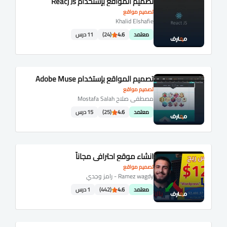
تصميم المواقع بإستخدام Reacj Js
تصميم مواقع
Khalid Elshafie
معتمد
4.6
(24)
11 درس
تصميم المواقع بإستخدام Adobe Muse
تصميم مواقع
مصطفى صلاح Mostafa Salah
معتمد
4.6
(25)
15 درس
انشاء موقع احترافي مجاناً
تصميم مواقع
Ramez wagdy - رامز وجدي
معتمد
4.6
(442)
1 درس