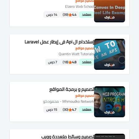
تصميم مواقع
Elzero Web School
معتمد
4.4
(39)
14 درس
إستخدام ال Api في إيطار عمل Laravel
تصميم مواقع
Quentin Watt Tutorials
معتمد
4.8
(18)
7 درس
تصميم و برمجة المواقع
تصميم مواقع
Mhmoudko Network - محمودكو
معتمد
4.7
(30)
15 درس
تصميم وسائط متعددة وويب