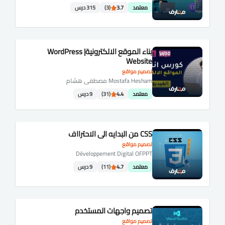
معتمد
3.7
(3)
315 درس
بناء الموقع الالكترونية| WordPress
Website
تصميم مواقع
Mostafa Hesham مصطفى هشام
معتمد
4.4
(31)
9 درس
CSS من البدايه الي الاحترااف
تصميم مواقع
Développement Digital OFPPT
معتمد
4.7
(11)
9 درس
تصميم واجهات المستخدم
تصميم مواقع