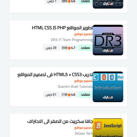
معتمد
4.6
(89)
7 درس
تطوير المواقع HTML CSS JS PHP
تصميم مواقع
DR3-IT Team Programming
معتمد
4.7
(59)
29 درس
تدريب HTML5 + CSS3 في تصميم المواقع
تصميم مواقع
Quentin Watt Tutorials
معتمد
4.6
(19)
51 درس
جافا سكريبت من الصفر الي الاحتراف
تصميم مواقع
Zetawi Tech