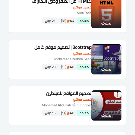
HTML5 من الصفر وحتي الاحتراف
تصميم مواقع
VivaCode
معتمد
4.4
(38)
21 درس
Bootstrap | تصميم موقع كامل
تصميم مواقع
Mohamed Ebrahim Saad
معتمد
4.8
(13)
29 درس
تصميم المواقع للمبتدئين
تصميم مواقع
محمد عبدالله Mohamed Abdullah
معتمد
4.8
(14)
15 درس