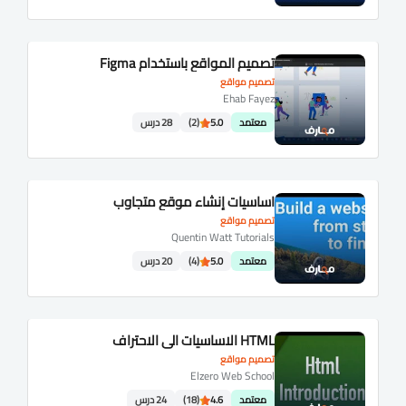
تصميم المواقع باستخدام Figma
تصميم مواقع
Ehab Fayez
معتمد
5.0
(2)
28 درس
اساسيات إنشاء موقع متجاوب
تصميم مواقع
Quentin Watt Tutorials
معتمد
5.0
(4)
20 درس
HTML الاساسيات الي الاحتراف
تصميم مواقع
Elzero Web School
معتمد
4.6
(18)
24 درس