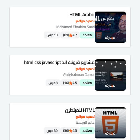
HTML Arabic
تصميم مواقع
Mohamed Ebrahim Saad
معتمد
4.7
(89)
18 درس
مشاريع فرونت اند html css javascript
تصميم مواقع
Abdelrahman Gamal
معتمد
4.5
(16)
8 درس
HTML للمبتدئين
تصميم مواقع
عالم البرمجة
معتمد
4.3
(36)
39 درس