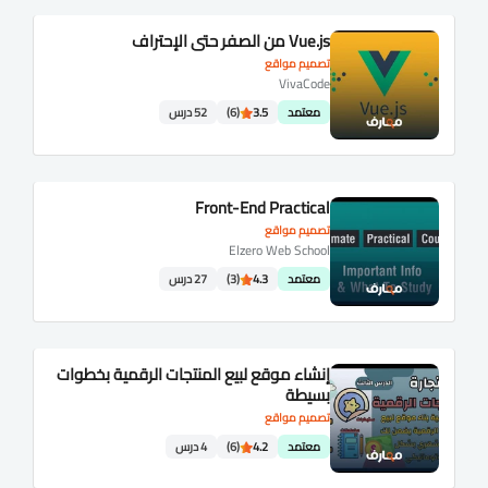
Vue.js من الصفر حتى الإحتراف
تصميم مواقع
VivaCode
معتمد
3.5
(6)
52 درس
Front-End Practical
تصميم مواقع
Elzero Web School
معتمد
4.3
(3)
27 درس
إنشاء موقع لبيع المنتجات الرقمية بخطوات
بسيطة
تصميم مواقع
معتمد
4.2
(6)
4 درس