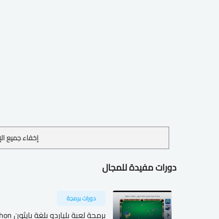
إخفاء جميع الإ
دورات مفيدة للمجال
دورات برمجة
برمجة لعبة بلياردو بلغة بايثون python