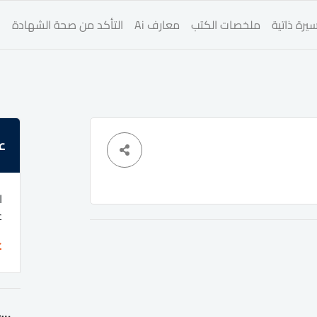
يرة ذاتية
ملخصات الكتب
معارف Ai
التأكد من صحة الشهادة
ا
ع
ا
غ
ا
ع