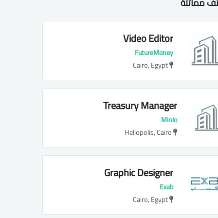
ف مماثلة
Video Editor
FutureMoney
Cairo, Egypt
Treasury Manager
(Manufacturing)
Minlo
Heliopolis, Cairo
Graphic Designer
Exab
Cairo, Egypt