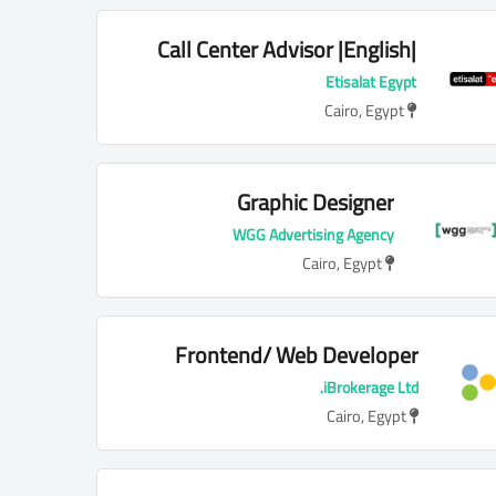
Call Center Advisor |English|
B1+/ B2|e&UAE
Etisalat Egypt
Cairo, Egypt
Graphic Designer
WGG Advertising Agency
Cairo, Egypt
Frontend/ Web Developer
(Full-Time, Remote)
iBrokerage Ltd.
Cairo, Egypt