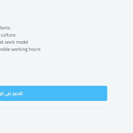
lents
 culture
rst work model
exible working hours
تقديم على ال