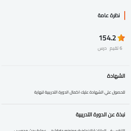
نظرة عامة
15
4.2
6 تقيم
درس
الشهادة
للحصول علي الشهادة عليك اكمال الدورة التدريبية لنهاية
نبذة عن الدورة التدريبية
التنقيب في البيانات(بالانجليزية: data mining) هي عملية بحث محوسب