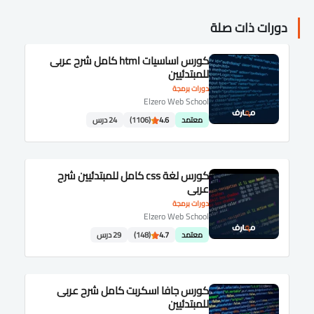
دورات ذات صلة
كورس اساسيات html كامل شرح عربى
للمبتدئيين
دورات برمجة
Elzero Web School
معتمد
4.6
(1106)
24 درس
كورس لغة css كامل للمبتدئيين شرح
عربى
دورات برمجة
Elzero Web School
معتمد
4.7
(148)
29 درس
كورس جافا اسكربت كامل شرح عربى
للمبتدئيين