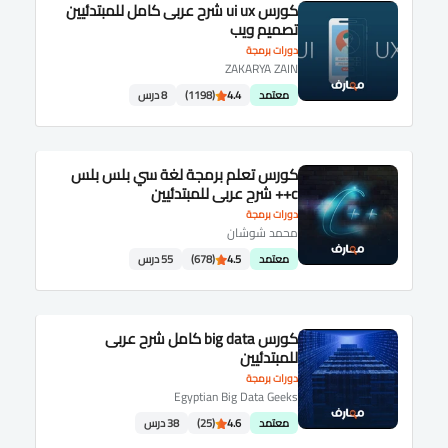
كورس ui ux شرح عربى كامل للمبتدئيين
تصميم ويب
دورات برمجة
ZAKARYA ZAIN
معتمد
4.4
(1198)
8 درس
كورس تعلم برمجة لغة سي بلس بلس
c++ شرح عربى للمبتدئيين
دورات برمجة
محمد شوشان
معتمد
4.5
(678)
55 درس
كورس big data كامل شرح عربى
للمبتدئيين
دورات برمجة
Egyptian Big Data Geeks
معتمد
4.6
(25)
38 درس