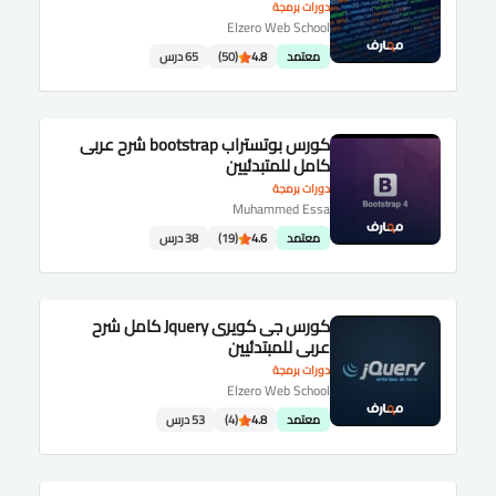
دورات برمجة
Elzero Web School
معتمد
4.8
(50)
65 درس
كورس بوتستراب bootstrap شرح عربى
كامل للمتبدئيين
دورات برمجة
Muhammed Essa
معتمد
4.6
(19)
38 درس
كورس جى كويرى Jquery كامل شرح
عربى للمبتدئيين
دورات برمجة
Elzero Web School
معتمد
4.8
(4)
53 درس