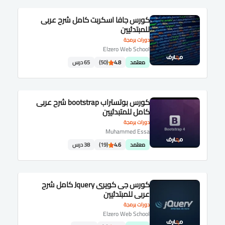
كورس جافا اسكربت كامل شرح عربى
للمبتدئيين
دورات برمجة
Elzero Web School
معتمد
4.8
(50)
65 درس
كورس بوتستراب bootstrap شرح عربى
كامل للمتبدئيين
دورات برمجة
Muhammed Essa
معتمد
4.6
(19)
38 درس
كورس جى كويرى Jquery كامل شرح
عربى للمبتدئيين
دورات برمجة
Elzero Web School