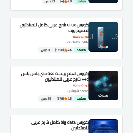
معتمد
4.8
(4)
53 درس
كورس ui ux شرح عربى كامل للمبتدئيين
تصميم ويب
دورات برمجة
ZAKARYA ZAIN
معتمد
4.4
(1198)
8 درس
كورس تعلم برمجة لغة سي بلس بلس
c++ شرح عربى للمبتدئيين
دورات برمجة
محمد شوشان
معتمد
4.5
(678)
55 درس
كورس big data كامل شرح عربى
للمبتدئيين