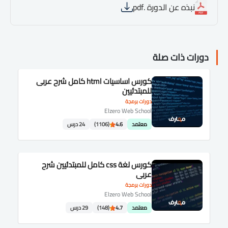
نبذه عن الدورة .pdf
دورات ذات صلة
كورس اساسيات html كامل شرح عربى
للمبتدئيين
دورات برمجة
Elzero Web School
معتمد
4.6
(1106)
24 درس
كورس لغة css كامل للمبتدئيين شرح
عربى
دورات برمجة
Elzero Web School
معتمد
4.7
(148)
29 درس