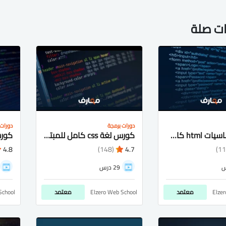
ات صلة
دورات برمجة
دورات 
كورس اساسيات html كامل شرح عربى للمبتدئيين
كورس لغة css كامل للمبتدئيين شرح عربى
4.8
(148)
4.7
29 درس
Elze
معتمد
Elzero Web School
معتمد
School