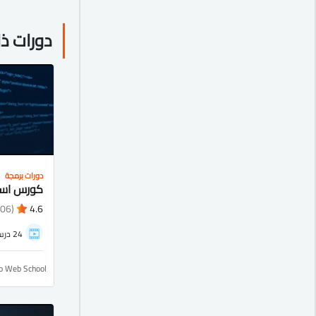
دورات ذ
دورات برمجة
(1106)
4.6
24 درس
ro Web School