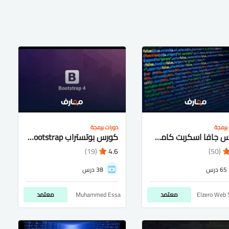
برمجة
دورات برمجة
كورس جافا اسكربت كامل شرح عربى للمبتدئيين
كورس بوتستراب bootstrap شرح عربى كامل للمتبدئيين
(19)
4.6
(50)
65 درس
38 درس
Elzero Web 
معتمد
Muhammed Essa
معتمد