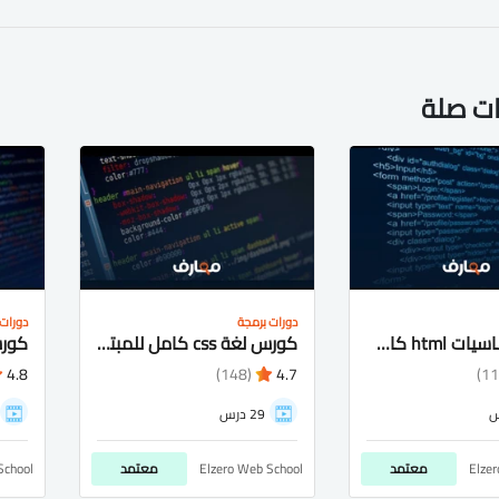
ات صلة
دورات برمجة
دورات 
كورس اساسيات html كامل شرح عربى للمبتدئيين
كورس لغة css كامل للمبتدئيين شرح عربى
4.8
(148)
4.7
29 درس
Elze
معتمد
Elzero Web School
معتمد
School