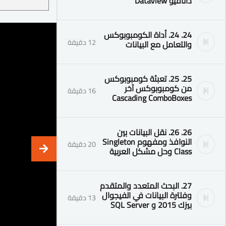
داتافيو DataView
24. 24. أداة الكومبوبوكس
12 دقيقة
والتعامل مع البيانات
25. 25. تعبئة كومبوبوكس
من كومبوبوكس آخر
16 دقيقة
Cascading ComboBoxes
26. 26. نقل البيانات بين
النوافذ ومفهوم Singleton
20 دقيقة
Class وحل مشكل العربية
27. البحث المتعدد والمتقدم
وفلترة البيانات في الفيجوال
13 دقيقة
بيزك 2015 و SQL Server