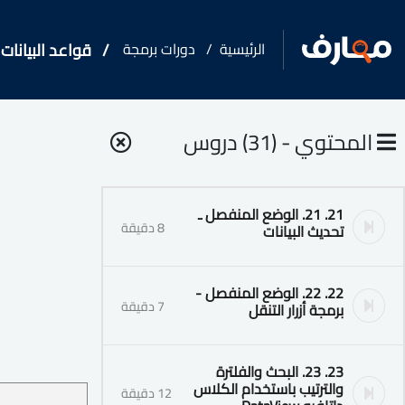
الرئيسية
دورات برمجة
قواعد البيانات بلغة c SQL Server
المحتوي - (31) دروس
21. 21. الوضع المنفصل ـ
8 دقيقة
تحديث البيانات
22. 22. الوضع المنفصل -
7 دقيقة
برمجة أزرار التنقل
23. 23. البحث والفلترة
والترتيب باستخدام الكلاس
12 دقيقة