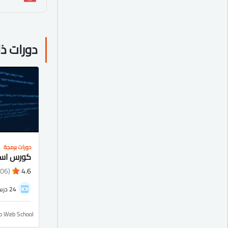
دورات ذ
دورات برمجة
(1106)
4.6
24 درس
ro Web School