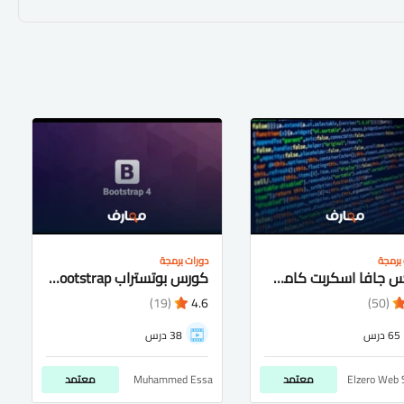
برمجة
دورات برمجة
كورس جافا اسكربت كامل شرح عربى للمبتدئيين
كورس بوتستراب bootstrap شرح عربى كامل للمتبدئيين
(19)
4.6
(50)
65 درس
38 درس
Elzero Web 
معتمد
Muhammed Essa
معتمد