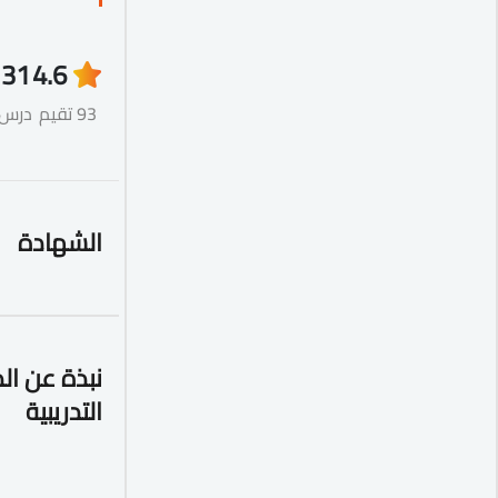
31
4.6
93 تقيم
درس
الشهادة
نبذة عن ال
التدريبية