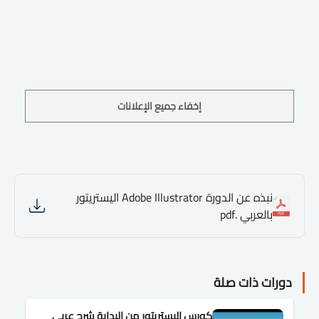
إخفاء جميع الإعلانات
نبذه عن الدورة Adobe Illustrator اليستريتور
بالعربي .pdf
دورات ذات صلة
كورس اليستريتور من البداية شرح عربى