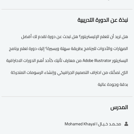
نبذة عن الدورة التدريبية
هل تريد أن تتعلم الإليستريتور؟ هل تبحث عن دورة تقدم لك أفضل
المهارات والأدوات للبرنامج بطريقة سهلة ويسيرة؟ إليك دورة تعلم برنامج
اليستريتور Adobe Illustrator من معارف تأتيك كأحد أهم الدورات الاحترافية
التي تمكّنك من احتراف التصميم الجرافيكي وإنشاء الرسومات المتحركة
بدقة وجودة عالية
المدرس
محـمـد خـيـال Mohamed Khayal I