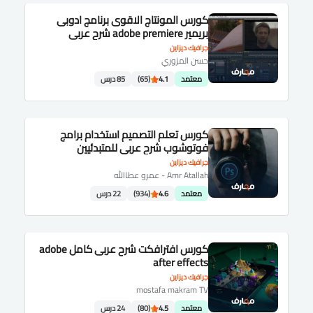
كورس المونتاج الاقوى برنامج ادوبى
بريمير adobe premiere شرح عربى
جرافيك ديزاين
حسن المزوري
معتمد
4.1
(65)
85 درس
كورس تعلم التصميم استخدام برامج
فوتوشوب شرح عربى للمتبدئيين
جرافيك ديزاين
Amr Atallah - عمرو عطاالله
معتمد
4.6
(934)
22 درس
كورس افترافكت شرح عربى كامل adobe
after effects
جرافيك ديزاين
mostafa makram TV
معتمد
4.5
(80)
24 درس