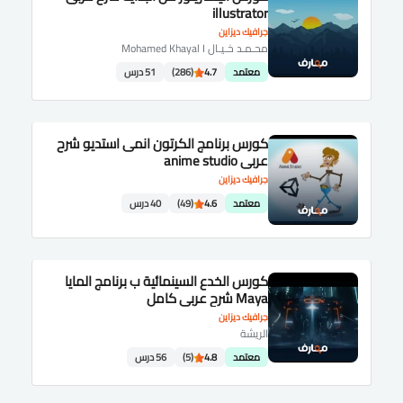
illustrator
جرافيك ديزاين
محـمـد خـيـال Mohamed Khayal I
معتمد
4.7
(286)
51 درس
كورس برنامج الكرتون انمى استديو شرح
عربى anime studio
جرافيك ديزاين
معتمد
4.6
(49)
40 درس
كورس الخدع السينمائية ب برنامج المايا
Maya شرح عربى كامل
جرافيك ديزاين
الريشة
معتمد
4.8
(5)
56 درس