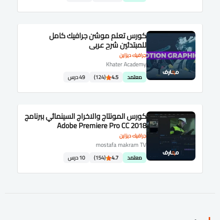
كورس تعلم موشن جرافيك كامل
للمبتدئين شرح عربى
جرافيك ديزاين
Khater Academy
معتمد
4.5
(124)
49 درس
كورس المونتاج والاخراج السينمائي ببرنامج
Adobe Premiere Pro CC 2018
جرافيك ديزاين
mostafa makram TV
معتمد
4.7
(154)
10 درس