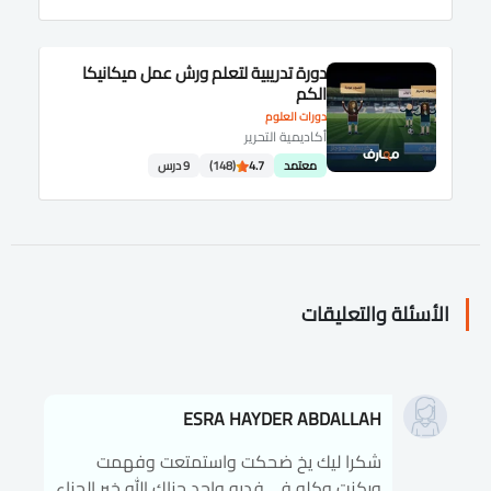
دورة تدريبية لتعلم ورش عمل ميكانيكا
الكم
دورات العلوم
أكاديمية التحرير
معتمد
4.7
(148)
9 درس
الأسئلة والتعليقات
ESRA HAYDER ABDALLAH
شكرا ليك يخ ضحكت واستمتعت وفهمت
وركزت وكلو في فديو واحد جزاك الله خير الجزاء