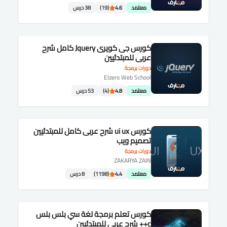
معتمد
4.6
(19)
38 درس
كورس جى كويرى Jquery كامل شرح
عربى للمبتدئيين
دورات برمجة
Elzero Web School
معتمد
4.8
(4)
53 درس
كورس ui ux شرح عربى كامل للمبتدئيين
تصميم ويب
دورات برمجة
ZAKARYA ZAIN
معتمد
4.4
(1198)
8 درس
كورس تعلم برمجة لغة سي بلس بلس
c++ شرح عربى للمبتدئيين