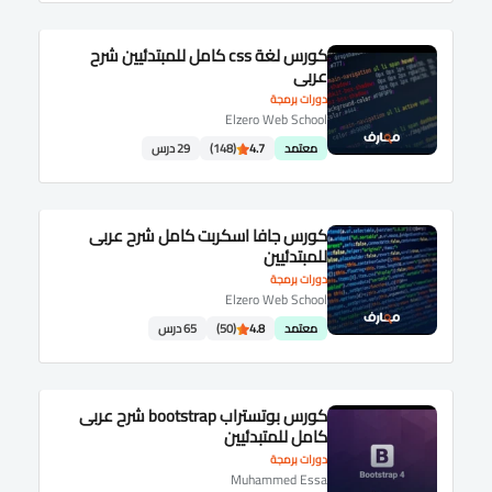
كورس لغة css كامل للمبتدئيين شرح
عربى
دورات برمجة
Elzero Web School
معتمد
4.7
(148)
29 درس
كورس جافا اسكربت كامل شرح عربى
للمبتدئيين
دورات برمجة
Elzero Web School
معتمد
4.8
(50)
65 درس
كورس بوتستراب bootstrap شرح عربى
كامل للمتبدئيين
دورات برمجة
Muhammed Essa