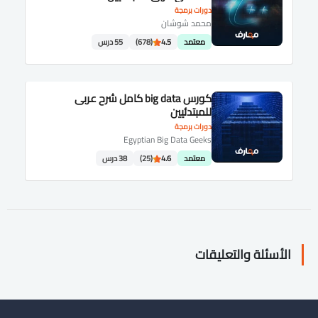
دورات برمجة
محمد شوشان
معتمد
4.5
(678)
55 درس
كورس big data كامل شرح عربى
للمبتدئيين
دورات برمجة
Egyptian Big Data Geeks
معتمد
4.6
(25)
38 درس
الأسئلة والتعليقات