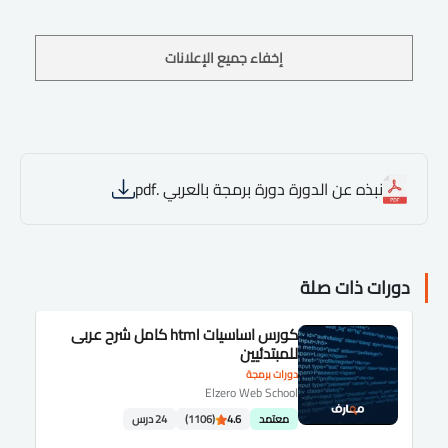
إخفاء جميع الإعلانات
نبذه عن الدورة دورة برمجة بالعربي .pdf
دورات ذات صلة
كورس اساسيات html كامل شرح عربى
للمبتدئيين
دورات برمجة
Elzero Web School
معتمد
4.6
(1106)
24 درس