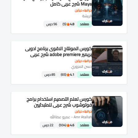
Maya شرح عربى كامل
جرافيك ديزاين
الريشة
معتمد
4.8
(5)
56 درس
كورس المونتاج الاقوى برنامج ادوبى
بريمير adobe premiere شرح عربى
جرافيك ديزاين
حسن المزوري
معتمد
4.1
(65)
85 درس
كورس تعلم التصميم استخدام برامج
فوتوشوب شرح عربى للمتبدئيين
جرافيك ديزاين
Amr Atallah - عمرو عطاالله
معتمد
4.6
(934)
22 درس