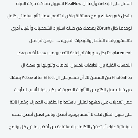
العمل على الإضاءة وأيضا ال RealFlow لتسهيل محاكاة حركة المياه
بشكل كبير وهناك برامج مستقلة ولكن لا تقوم بعمل تأثير سينمائي كامل
لوحدها كال ZBrush يمكمك من خلاله استيراد الشخصيات وأشياء أخرى
كالصخور ولحاء الأشجار والأرضيات الحجرية .........ومن ثم عمل
Displacement بكل سهولة ثم إعادة التصديرومن بعدها أضف بعض
اللمسات الفنية بين الطبقات لتحسين الخامات وتلوينها بواسطة ال
PhotoShop من الممكن لك أن تقتصر على ال Adobe after Effect يمكنك
من خلاله عمل الكثير من التأثيرات البصرية قد يكون خيارا أنسب لو أردت
عمل تعديلات على مشهد تمثيلي باستخدام الخلفيات الخضراء وكمرا ثابتة
على سبيل المثال لذلك لا أعتقد بوجود أفضل برنامج لعمل أفضل خدعة
سينمائية عليك أن تحقق التكامل بالاستفادة من أفضل ما في كل برنامج