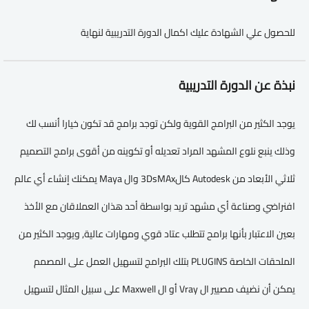
للحصول علي الشهادة عليك اكمال الدورة التدريبية لنهاية
نبذة عن الدورة التدريبية
يوجد الكثير من البرامج القوية ولكن توجد برامج قد تكون خيارا أنسب لك
وذلك ينبع نلوع المشهد المراد تعديله أو تكوينه من أقوى برامج التصميم
ثلاثي الأبعاد من Autodesk كال3DsMAx وال Maya يمكنك إنشاء أي عالم
افنراضي وصناعة أي مشهد تريد بواسطة أحد هذان العملاقان مع الأخذ
بعين الاعتبار بأنها برامح تتطلب عتاد قوي ومهارات عالية, ويوجد الكثير من
الملحقات الخاصة PLUGINS بتلك البرامج لتسهيل العمل على المصمم
يمكن أن نضيف مصيير ال Vray أو ال Maxwell على سبيل المثال لتسهيل