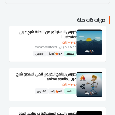
دورات ذات صلة
كورس اليستريتور من البداية شرح عربى
illustrator
جرافيك ديزاين
محـمـد خـيـال Mohamed Khayal I
معتمد
4.7
(286)
51 درس
كورس برنامج الكرتون انمى استديو شرح
عربى anime studio
جرافيك ديزاين
معتمد
4.6
(49)
40 درس
كورس الخدع السينمائية ب برنامج المايا