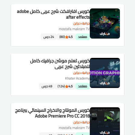
كورس افترافكت شرح عربى كامل adobe
after effects
جرافيك ديزاين
mostafa makram TV
معتمد
4.5
(80)
24 درس
كورس تعلم موشن جرافيك كامل
للمبتدئين شرح عربى
جرافيك ديزاين
Khater Academy
معتمد
4.5
(124)
49 درس
كورس المونتاج والاخراج السينمائي ببرنامج
Adobe Premiere Pro CC 2018
جرافيك ديزاين
mostafa makram TV