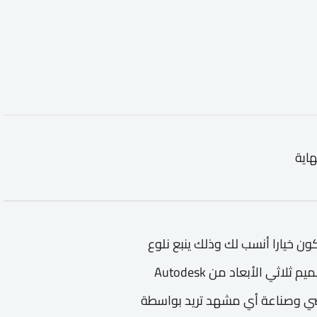
هاية
كون خيارا أنسب لك وذلك ينبع نلوع
المشهد المراد تعديله أو تكوينه من أقوى برامج التصميم ثلاثي الأبعاد من Autodesk
 عالم افنراضي وصناعة أي مشهد تريد بواسطة