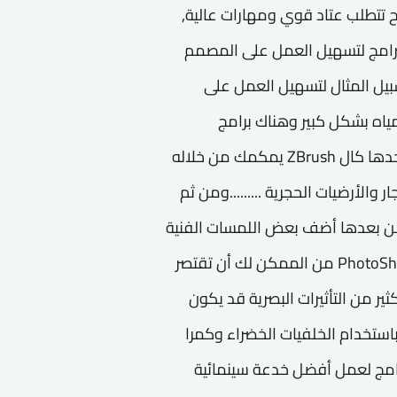
مح تتطلب عتاد قوي ومهارات عالية,
 الملحقات الخاصة PLUGINS بتلك البرامج لتسهيل العمل على المصمم
صيير ال Vray أو ال Maxwell على سبيل المثال لتسهيل العمل على
اكاة حركة المياه بشكل كبير وهناك برامج
مستقلة ولكن لا تقوم بعمل تأثير سينمائي كامل لوحدها كال ZBrush يمكمك من خلاله
والأرضيات الحجرية .........ومن ثم
التصديرومن بعدها أضف بعض اللمسات الفنية
بين الطبقات لتحسين الخامات وتلوينها بواسطة ال PhotoShop من الممكن لك أن تقتصر
خلاله عمل الكثير من التأثيرات البصرية قد يكون
استخدام الخلفيات الخضراء وكمرا
رنامج لعمل أفضل خدعة سينمائية