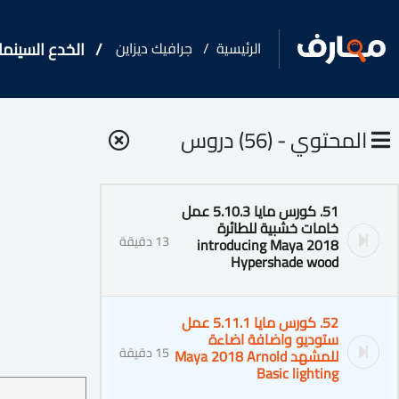
الرئيسية
جرافيك ديزاين
الخدع السينمائية
المحتوي - (56) دروس
51. كورس مايا 5.10.3 عمل
خامات خشبية للطائرة
13 دقيقة
introducing Maya 2018
Hypershade wood
52. كورس مايا 5.11.1 عمل
ستوديو واضافة اضاءة
15 دقيقة
للمشهد Maya 2018 Arnold
Basic lighting