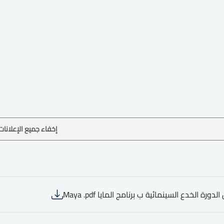
إخفاء جميع الإعلانات
لدورة الخدع السينمائية ب برنامج المايا Maya .pdf