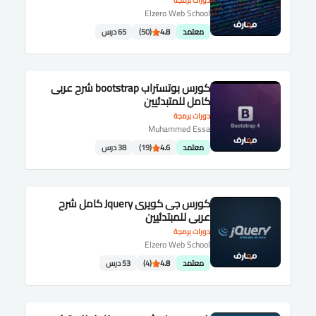
دورات برمجة
Elzero Web School
معتمد
4.8
(50)
65 درس
كورس بوتستراب bootstrap شرح عربى
كامل للمتبدئيين
دورات برمجة
Muhammed Essa
معتمد
4.6
(19)
38 درس
كورس جى كويرى Jquery كامل شرح
عربى للمبتدئيين
دورات برمجة
Elzero Web School
معتمد
4.8
(4)
53 درس