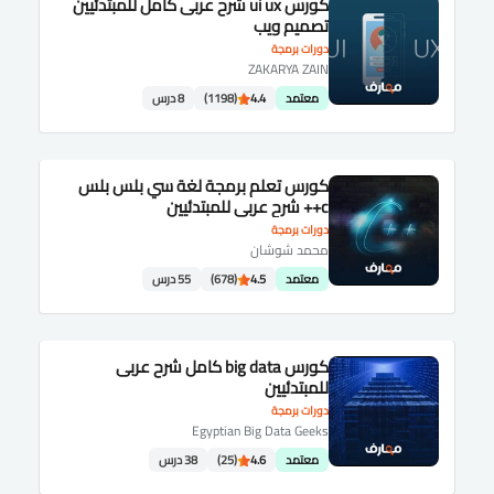
كورس ui ux شرح عربى كامل للمبتدئيين
تصميم ويب
دورات برمجة
ZAKARYA ZAIN
معتمد
4.4
(1198)
8 درس
كورس تعلم برمجة لغة سي بلس بلس
c++ شرح عربى للمبتدئيين
دورات برمجة
محمد شوشان
معتمد
4.5
(678)
55 درس
كورس big data كامل شرح عربى
للمبتدئيين
دورات برمجة
Egyptian Big Data Geeks
معتمد
4.6
(25)
38 درس