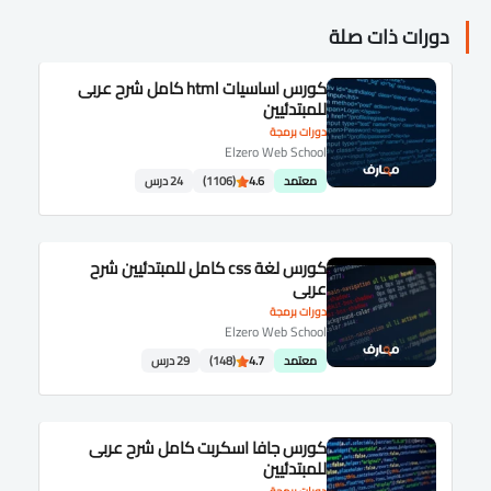
دورات ذات صلة
كورس اساسيات html كامل شرح عربى
للمبتدئيين
دورات برمجة
Elzero Web School
معتمد
4.6
(1106)
24 درس
كورس لغة css كامل للمبتدئيين شرح
عربى
دورات برمجة
Elzero Web School
معتمد
4.7
(148)
29 درس
كورس جافا اسكربت كامل شرح عربى
للمبتدئيين