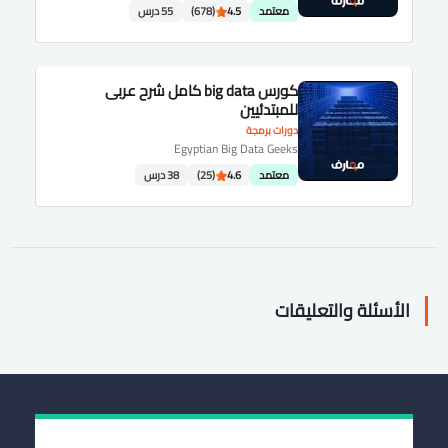
معتمد
4.5
(678)
55 درس
كورس big data كامل شرح عربى
للمبتدئيين
دورات برمجة
Egyptian Big Data Geeks
معتمد
4.6
(25)
38 درس
الأسئلة والتعليقات