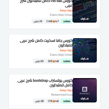
كورس لغة css كامل للمبتدئيين شرح
عربى
دورات برمجة
Elzero Web School
معتمد
4.7
(148)
29 درس
كورس جافا اسكربت كامل شرح عربى
للمبتدئيين
دورات برمجة
Elzero Web School
معتمد
4.8
(50)
65 درس
كورس بوتستراب bootstrap شرح عربى
كامل للمتبدئيين
دورات برمجة
Muhammed Essa
معتمد
4.6
(19)
38 درس