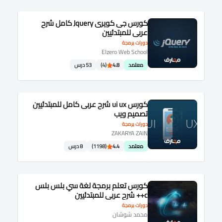
كورس جى كويرى Jquery كامل شرح
عربى للمبتدئيين
دورات برمجة
Elzero Web School
معتمد
4.8
(4)
53 درس
كورس ui ux شرح عربى كامل للمبتدئيين
تصميم ويب
دورات برمجة
ZAKARYA ZAIN
معتمد
4.4
(1198)
8 درس
كورس تعلم برمجة لغة سي بلس بلس
c++ شرح عربى للمبتدئيين
دورات برمجة
محمد شوشان