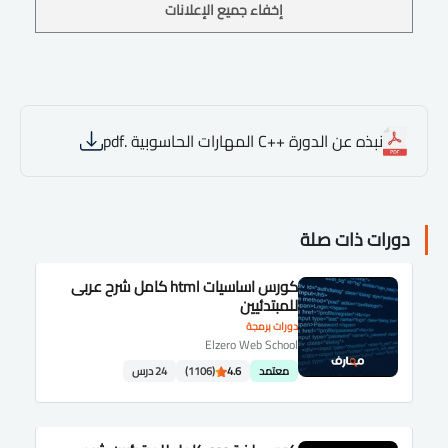
إخفاء جميع الإعلانات
نبذه عن الدورة ++C المهارات الحاسوبية .pdf
دورات ذات صلة
كورس اساسيات html كامل شرح عربى
للمبتدئيين
دورات برمجة
Elzero Web School
معتمد
4.6
(1106)
24 درس