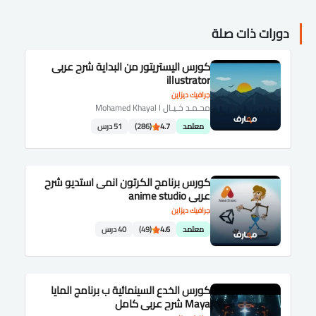
دورات ذات صلة
كورس اليستريتور من البداية شرح عربى
illustrator
جرافيك ديزاين
محـمـد خـيـال Mohamed Khayal I
معتمد
4.7
(286)
51 درس
كورس برنامج الكرتون انمى استديو شرح
عربى anime studio
جرافيك ديزاين
معتمد
4.6
(49)
40 درس
كورس الخدع السينمائية ب برنامج المايا
Maya شرح عربى كامل