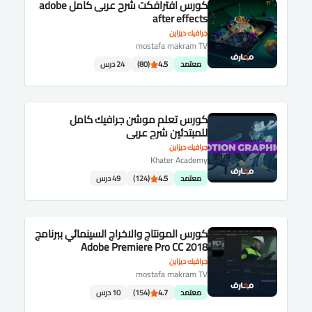
كورس افترافكت شرح عربى كامل adobe
after effects
جرافيك ديزاين
mostafa makram TV
معتمد
4.5
(80)
24 درس
كورس تعلم موشن جرافيك كامل
للمبتدئين شرح عربى
جرافيك ديزاين
Khater Academy
معتمد
4.5
(124)
49 درس
كورس المونتاج والاخراج السينمائي ببرنامج
Adobe Premiere Pro CC 2018
جرافيك ديزاين
mostafa makram TV
معتمد
4.7
(154)
10 درس