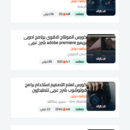
جرافيك ديزاين
الريشة
معتمد
4.8
(5)
56 درس
كورس المونتاج الاقوى برنامج ادوبى
بريمير adobe premiere شرح عربى
جرافيك ديزاين
حسن المزوري
معتمد
4.1
(65)
85 درس
كورس تعلم التصميم استخدام برامج
فوتوشوب شرح عربى للمتبدئيين
جرافيك ديزاين
Amr Atallah - عمرو عطاالله
معتمد
4.6
(934)
22 درس