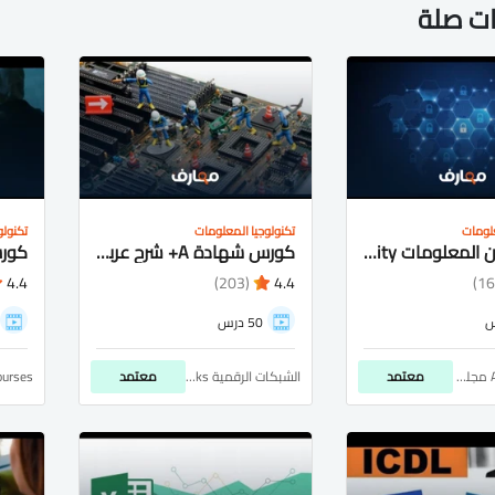
ات صلة
علومات
تكنولوجيا المعلومات
تكنولو
كورس أمن المعلومات Information Security شرح عربى للمبتدئيين
كورس شهادة A+ شرح عربى للمبتدئيين
4.4
(203)
4.4
50 درس
Altechnologya مجلة التكنولوجيا
معتمد
الشبكات الرقمية Digital Networks
معتمد
ourses