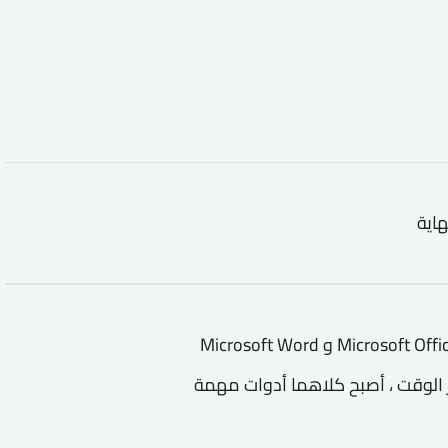
هاية
دورة معتمدة اون لاين مجانية Word يعد استخدام Microsoft Office و Microsoft Word
ور الوقت ، أصبح كلاهما أدوات مهمة