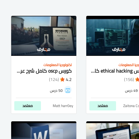
جيا المعلومات
تكنولوجيا المعلومات
كورس ethical hacking كامل شرح عربى
كورس oscp كامل شرح عربى للمبتدئين
(124)
4.2
(156)
49 درس
50 درس
Zaitona C
معتمد
Matt harr0ey
معتمد