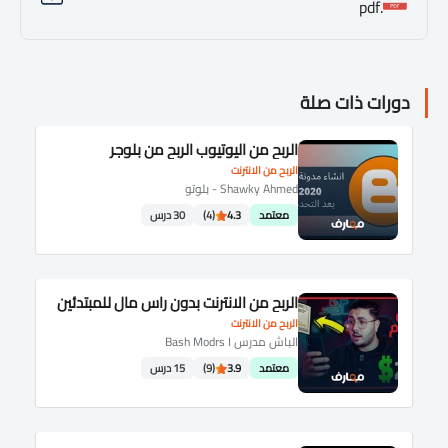
.pdf
دورات ذات صلة
الربح من اليوتيوب الربح من بلوجر
الربح من الانترنت
Shawky Ahmed - بلوتو
معتمد
4.3
(4)
30 درس
الربح من الانترنت بدون راس مال للمبتدئين
الربح من الانترنت
الباش مدرس Bash Modrs I
معتمد
3.9
(9)
15 درس