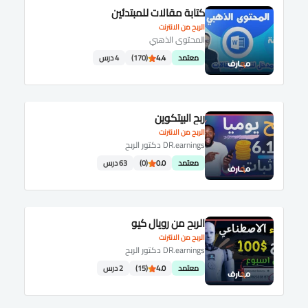
كتابة مقالات للمبتدئين
الربح من الانترنت
المحتوى الذهبي
معتمد
4.4
(170)
4 درس
ربح البيتكوين
الربح من الانترنت
DR.earnings دكتور الربح
معتمد
0.0
(0)
63 درس
الربح من رويال كيو
الربح من الانترنت
DR.earnings دكتور الربح
معتمد
4.0
(15)
2 درس