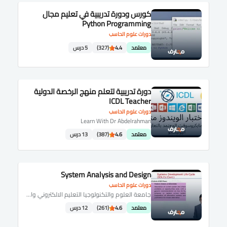
كورس ودورة تدريبية في تعليم مجال
Python Programming
دورات علوم الحاسب
معتمد
4.4
(327)
5 درس
دورة تدريبية لتعلم منهج الرخصة الدولية
ICDL Teacher
دورات علوم الحاسب
Learn With Dr Abdelrahman
معتمد
4.6
(387)
13 درس
System Analysis and Design
دورات علوم الحاسب
جامعة العلوم والتكنولوجيا التعليم الالكتروني والتعلم عن بُعد
معتمد
4.6
(261)
12 درس