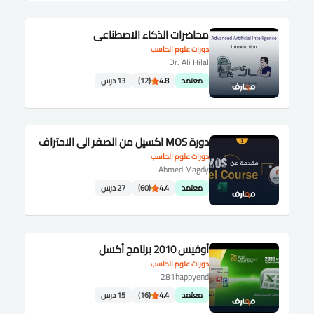
محاضرات الذكاء الاصطناعي
دورات علوم الحاسب
Dr. Ali Hilal
معتمد
4.8
(12)
13 درس
دورة MOS اكسيل من الصفر الى الاحتراف
دورات علوم الحاسب
Ahmed Magdy
معتمد
4.4
(60)
27 درس
أوفيس 2010 برنامج أكسل
دورات علوم الحاسب
281happyend
معتمد
4.4
(16)
15 درس