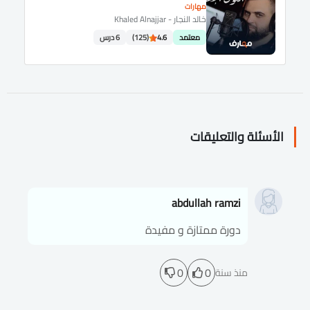
مهارات
خالد النجار - Khaled Alnajjar
معتمد
4.6
(125)
6 درس
الأسئلة والتعليقات
abdullah ramzi
دورة ممتازة و مفيدة
0
0
منذ سنة