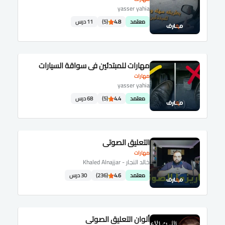
yasser yahia
معتمد
4.8
(5)
11 درس
مهارات للمبتدئين في سواقة السيارات
مهارات
yasser yahia
معتمد
4.4
(5)
68 درس
التعليق الصوتي
مهارات
خالد النجار - Khaled Alnajjar
معتمد
4.6
(236)
30 درس
ألوان التعليق الصوتي