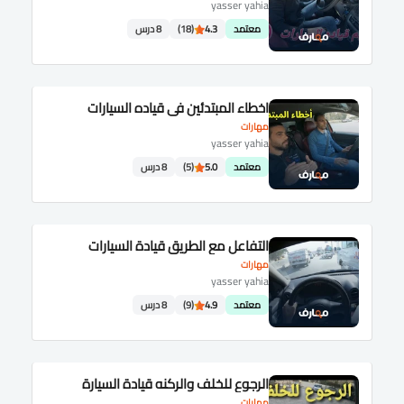
yasser yahia
معتمد
4.3
(18)
8 درس
اخطاء المبتدئين في قياده السيارات
مهارات
yasser yahia
معتمد
5.0
(5)
8 درس
التفاعل مع الطريق قيادة السيارات
مهارات
yasser yahia
معتمد
4.9
(9)
8 درس
الرجوع للخلف والركنه قيادة السيارة
مهارات