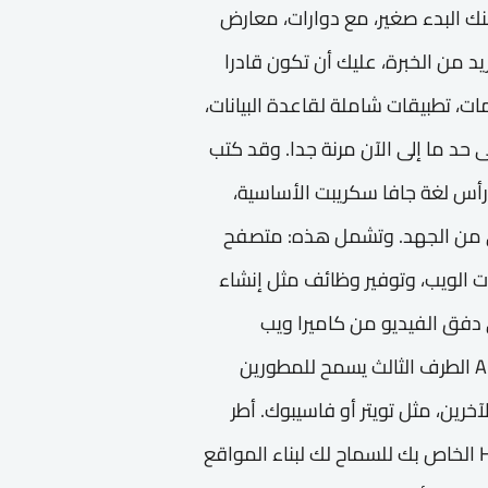
ك البدء صغير، مع دوارات، معارض
زيد من الخبرة، عليك أن تكون قادرا
اب، والرسوم المتحركة 2D و 3D الرسومات، تطبيقات شاملة لقاعدة البيانات،
 حد ما إلى الآن مرنة جدا. وقد كتب
أس لغة جافا سكريبت الأساسية،
ى من الجهد. وتشمل هذه: متصفح
المدمج في متصفحات الويب، وتوفير وظائف مثل إنشاء
C، وجمع وتلاعب في دفق الفيديو من كاميرا ويب
المستخدم، أو توليد الرسومات 3D وعينات الصوت. APIs الطرف الثالث يسمح للمطورين
ين، مثل تويتر أو فاسيبوك. أطر
ومكتبات الطرف الثالث التي يمكن تطبيقها على HTML الخاص بك للسماح لك لبناء المواقع