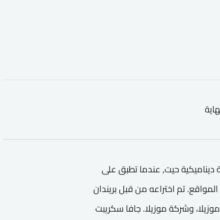
هاية
ة برمجة ديناميكية حيت, عندما تطبق على
على المواقع. تم اختراعه من قبل بريندان
يلا، وشركة موزيلا. جافا سكريبت