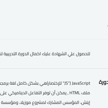
للحصول علي الشهادة عليك اكمال الدورة التدريبية لن
دورة
JavaScript ("JS" للإختصار)هي بشكل كامل لغ
ملف HTML , يمكن أن توفر التفاعل الديناميكي 
إيتش، المؤسس المشارك لمشروع موزيلا، ومؤسسة موز