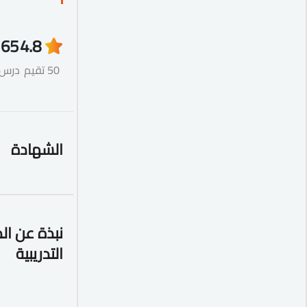
65
4.8
50 تقيم
درس
الشهادة
نبذة عن ال
التدريبية