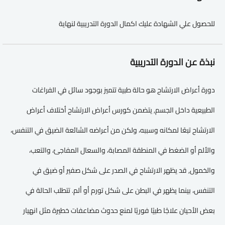
للحصول علي الشهادة عليك اكمال الدورة التدريبية لنهاية
نبذة عن الدورة التدريبية
دورة أعراض الارتشاح هو حالة طبية تتميز بوجود سائل في الفراغات
الطبيعية داخل الجسم, يتضمن كورس أعراض الارتشاح أختلاف أعراض
الارتشاح تبعًا لمكانه وسببه، ولكن من أعراضه الشائعة الضيق في التنفس،
والألم أو الضغط في المنطقة المصابة، والسعال المفاجئ، والتعب،
والخمول, قد يظهر الارتشاح في الصدر على شكل صفير أو ضيق في
التنفس، بينما يظهر في البطن على شكل تورم أو ألم. تتطلب الحالة في
بعض الأحيان علاجًا طبيًا فوريًا لمنع حدوث مضاعفات خطيرة مثل انهيار