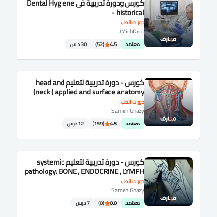
كورس ودورة تدريبية فى Dental Hygiene
- historical
دورات الطب
UMichDent
معتمد
4.5
(52)
30 درس
كورس - دورة تدريبية لتعليم head and
neck ( applied and surface anatomy)
دورات الطب
Sameh Ghazy
معتمد
4.5
(159)
12 درس
كورس - دورة تدريبية لتعليم systemic
pathology: BONE , ENDOCRINE , LYMPH
,BLOOD and CNS.
دورات الطب
Sameh Ghazy
معتمد
0.0
(0)
7 درس