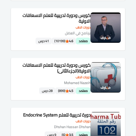
كورس ودورة تدريبية لتعلم الاسعافات
الاولية
دورات الطب
برنامج في العضل
معتمد
4.6
(10199)
41 درس
كورس ودورة تدريبية لتعلم الاسعافات
الاولية(الجزءالثانى)
دورات الطب
Mohamed Nazeih
معتمد
4.5
(899)
28 درس
دورة تدريبية لتعلم Endocrine System
دورات الطب
Dhshan Hassan Dhshan
معتمد
3.5
(6)
9 درس