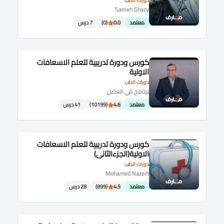
دورات الطب
Sameh Ghazy
معتمد
0.0
(0)
7 درس
كورس ودورة تدريبية لتعلم الاسعافات
الاولية
دورات الطب
برنامج في العضل
معتمد
4.6
(10199)
41 درس
كورس ودورة تدريبية لتعلم الاسعافات
الاولية(الجزءالثانى)
دورات الطب
Mohamed Nazeih
معتمد
4.5
(899)
28 درس