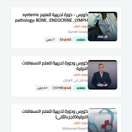
كورس - دورة تدريبية لتعليم systemic
pathology: BONE , ENDOCRINE , LYMPH
,BLOOD and CNS.
دورات الطب
Sameh Ghazy
معتمد
0.0
(0)
7 درس
كورس ودورة تدريبية لتعلم الاسعافات
الاولية
دورات الطب
برنامج في العضل
معتمد
4.6
(10199)
41 درس
كورس ودورة تدريبية لتعلم الاسعافات
الاولية(الجزءالثانى)
دورات الطب
Mohamed Nazeih