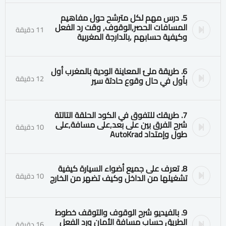
5. درس مهم لكل مترشح حول مفاهيم
المسافات الحصر٫الوقوف٫ وقت رد الفعل
11 دقيقة
وكيفية حسابهم ٫بالدارجة المغربية
6. طريقة ملئ المعاينة الودية بالمغرب أول
12 دقيقة
بأول في حال وقوع حادتة سير
7. طريقك للتفوق في الكود الحلقة التالتة
شرح الفرق بين على بعد٫على مسافة٫على
10 دقيقة
طول وإمتداد AutoKrad
8. تعرف على جميع أضواء السيارة كيفية
10 دقيقة
تشغيلها من الداخل وكيف تضهر من الخارج
9. بالفيديو شرح الوقوف والتوقف خطوط
الطريق حساب مسافة الأمان ورد الفعل
16 دقيقة