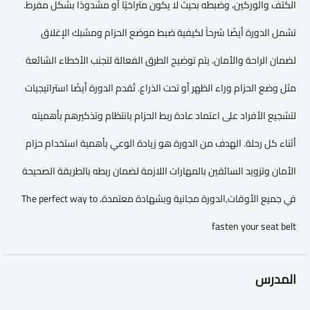
الكتف والوركين، وضبطه بحيث لا يكون متراخيًا أو مشدودًا بشكل مفرط.
تشمل الدورة أيضًا شرحاً لكيفية ضبط موضع الحزام ومشبك الإغلاق
لضمان الراحة والأمان. يتم توضيح الطرق الفعالة لتجنب الأخطاء الشائعة
مثل وضع الحزام وراء الظهر أو تحت الذراع. تُقدم الدورة أيضًا استراتيجيات
لتشجيع الأفراد على اعتماد عادة ربط الحزام بانتظام وتذكيرهم بأهميته
أثناء كل رحلة. الهدف من الدورة هو زيادة الوعي بأهمية استخدام حزام
الأمان وتزويد السائقين بالمهارات اللازمة لضمان ربطه بالطريقة الصحيحة
في جميع الأوقات,الدورة مجانية وبشهادة معتمدة. The perfect way to
fasten your seat belt
المدرس