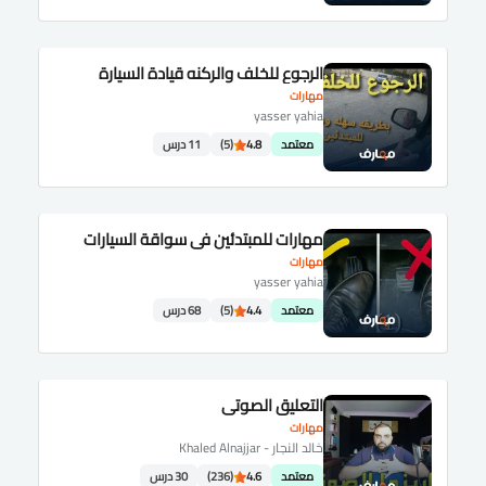
الرجوع للخلف والركنه قيادة السيارة
مهارات
yasser yahia
معتمد
4.8
(5)
11 درس
مهارات للمبتدئين في سواقة السيارات
مهارات
yasser yahia
معتمد
4.4
(5)
68 درس
التعليق الصوتي
مهارات
خالد النجار - Khaled Alnajjar
معتمد
4.6
(236)
30 درس