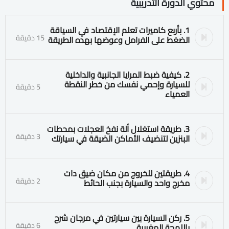
محتوي الدورة التدريبية
1. بأربع كاميرات تعلم الإقتصاد في السياقة
15 دقيقة
الضغط على الفرامل وعوضها بهده الطريقة
2. كيفية ضبط المرايا الجانبية والداخلية
للسيارة وإحمي نفسك من خطر النقطة
5 دقيقة
العمياء
3. طريقة استغلال ألة نفخ العجلات بمحطات
3 دقيقة
البنزين لتنضيف الأماكن الضيقة في سيارتك
4. طريقتين للخروج من مكان ضيق دات
2 دقيقة
مخرج واحد والسيارة بجنب الحائط
5. ركن السيارة بين سيارتين في مرجان شرح
6 دقيقة
باللهجة المغربية