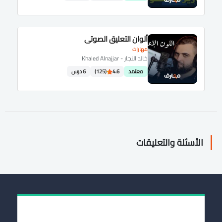
ألوان التعليق الصوتي
مهارات
خالد النجار - Khaled Alnajjar
معتمد
4.6
(125)
6 درس
الأسئلة والتعليقات