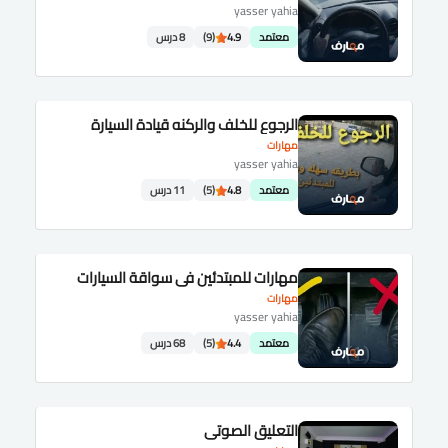
yasser yahia
معتمد
4.9
(9)
8 درس
الرجوع للخلف والركنه قيادة السيارة
مهارات
yasser yahia
معتمد
4.8
(5)
11 درس
مهارات للمبتدئين في سواقة السيارات
مهارات
yasser yahia
معتمد
4.4
(5)
68 درس
التعليق الصوتي