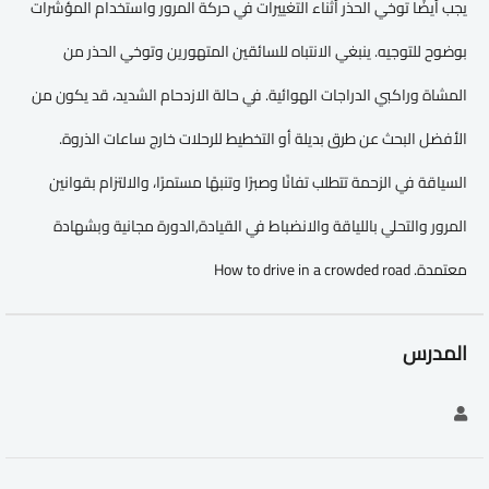
يجب أيضًا توخي الحذر أثناء التغييرات في حركة المرور واستخدام المؤشرات
بوضوح للتوجيه. ينبغي الانتباه للسائقين المتهورين وتوخي الحذر من
المشاة وراكبي الدراجات الهوائية. في حالة الازدحام الشديد، قد يكون من
الأفضل البحث عن طرق بديلة أو التخطيط للرحلات خارج ساعات الذروة.
السياقة في الزحمة تتطلب تفانًا وصبرًا وتنبهًا مستمرًا، والالتزام بقوانين
المرور والتحلي باللياقة والانضباط في القيادة,الدورة مجانية وبشهادة
معتمدة. How to drive in a crowded road
المدرس