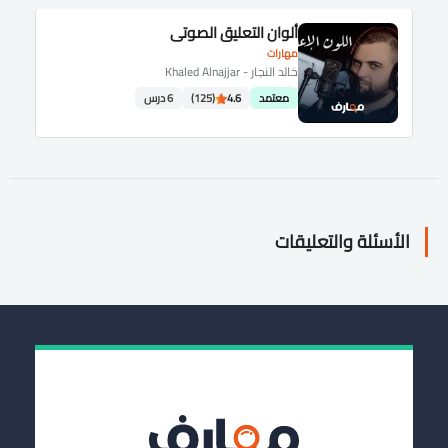
ألوان التعليق الصوتي
مهارات
خالد النجار - Khaled Alnajjar
معتمد
4.6
(125)
6 درس
الأسئلة والتعليقات