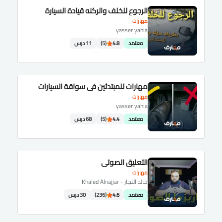
الرجوع للخلف والركنه قيادة السيارة
مهارات
yasser yahia
معتمد
4.8
(5)
11 درس
مهارات للمبتدئين في سواقة السيارات
مهارات
yasser yahia
معتمد
4.4
(5)
68 درس
التعليق الصوتي
مهارات
خالد النجار - Khaled Alnajjar
معتمد
4.6
(236)
30 درس