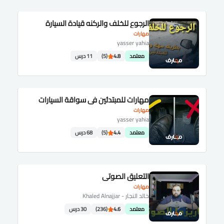
الرجوع للخلف والركنه قيادة السيارة
مهارات
yasser yahia
معتمد
4.8
(5)
11 درس
مهارات للمبتدئين في سواقة السيارات
مهارات
yasser yahia
معتمد
4.4
(5)
68 درس
التعليق الصوتي
مهارات
خالد النجار - Khaled Alnajjar
معتمد
4.6
(236)
30 درس