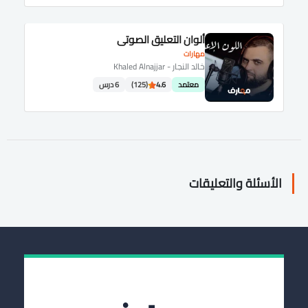
ألوان التعليق الصوتي
مهارات
خالد النجار - Khaled Alnajjar
معتمد
4.6
(125)
6 درس
الأسئلة والتعليقات