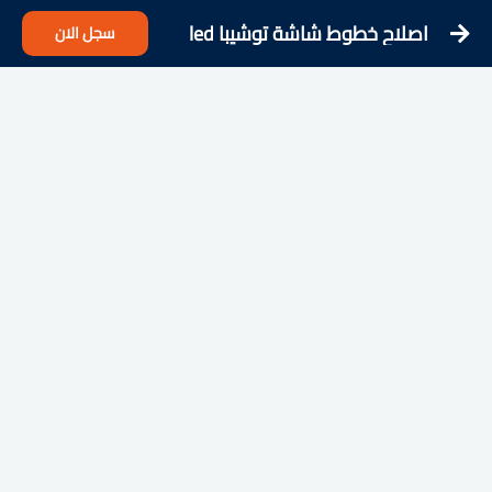
اصلاح خطوط شاشة توشيبا led
سجل الان