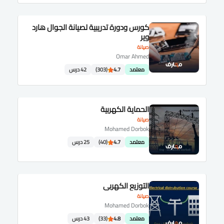
كورس ودورة تدريبية لصيانة الجوال هارد
وير
صيانة
Omar Ahmed
معتمد
4.7
(303)
42 درس
الحماية الكهربية
صيانة
Mohamed Dorbok
معتمد
4.7
(40)
25 درس
التوزيع الكهربى
صيانة
Mohamed Dorbok
معتمد
4.8
(33)
43 درس