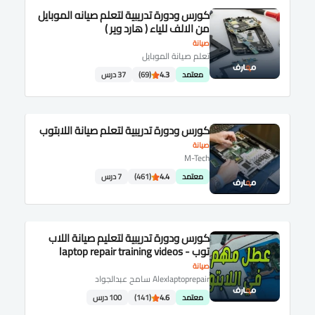
كورس ودورة تدريبية لتعلم صيانه الموبايل
من الالف للياء ( هارد وير )
صيانة
تعلم صيانة الموبايل
معتمد
4.3
(69)
37 درس
كورس ودورة تدريبية لتعلم صيانة اللابتوب
صيانة
M-Tech
معتمد
4.4
(461)
7 درس
كورس ودورة تدريبية لتعليم صيانة اللاب
توب - laptop repair training videos
صيانة
Alexlaptoprepair سامح عبدالجواد
معتمد
4.6
(141)
100 درس