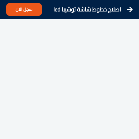
اصلاح خطوط شاشة توشيبا led
سجل الان