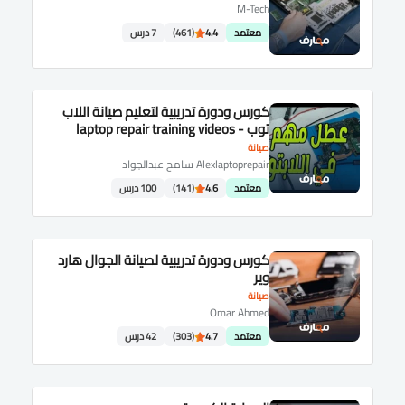
M-Tech
معتمد
4.4
(461)
7 درس
كورس ودورة تدريبية لتعليم صيانة اللاب
توب - laptop repair training videos
صيانة
Alexlaptoprepair سامح عبدالجواد
معتمد
4.6
(141)
100 درس
كورس ودورة تدريبية لصيانة الجوال هارد
وير
صيانة
Omar Ahmed
معتمد
4.7
(303)
42 درس