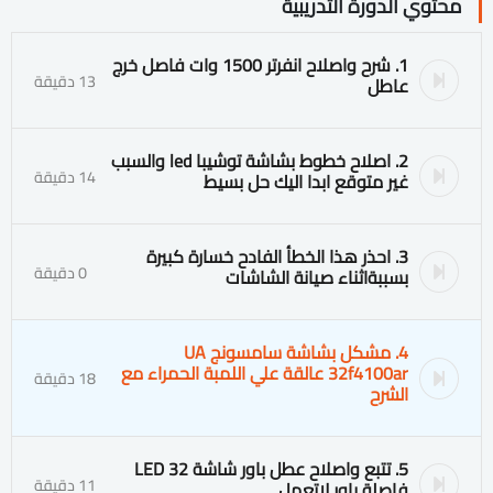
محتوي الدورة التدريبية
1. شرح واصلاح انفرتر 1500 وات فاصل خرج
13 دقيقة
عاطل
2. اصلاح خطوط بشاشة توشيبا led والسبب
14 دقيقة
غير متوقع ابدا اليك حل بسيط
3. احذر هذا الخطأ الفادح خسارة كبيرة
0 دقيقة
بسببةاثناء صيانة الشاشات
4. مشكل بشاشة سامسونج UA
32f4100ar عالقة علي اللمبة الحمراء مع
18 دقيقة
الشرح
5. تتبع واصلاح عطل باور شاشة LED 32
11 دقيقة
فاصلة باور لاتعمل